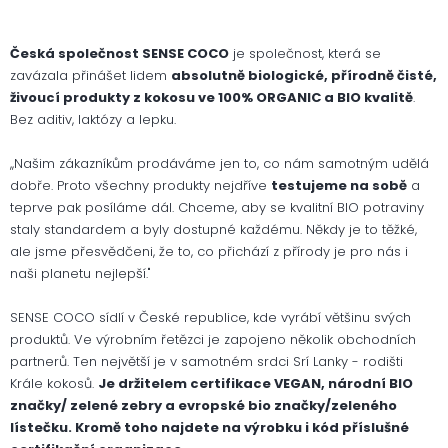
Česká společnost SENSE COCO
je společnost, která se
zavázala přinášet lidem
absolutně biologické, přírodně čisté,
živoucí produkty z kokosu ve 100% ORGANIC a BIO kvalitě
.
Bez aditiv, laktózy a lepku.
,,Našim zákazníkům prodáváme jen to, co nám samotným udělá
dobře. Proto všechny produkty nejdříve
testujeme na sobě
a
teprve pak posíláme dál. Chceme, aby se kvalitní BIO potraviny
staly standardem a byly dostupné každému. Někdy je to těžké,
ale jsme přesvědčeni, že to, co přichází z přírody je pro nás i
naši planetu nejlepší."
SENSE COCO sídlí v České republice, kde vyrábí většinu svých
produktů. Ve výrobním řetězci je zapojeno několik obchodních
partnerů. Ten největší je v samotném srdci Srí Lanky - rodišti
Krále kokosů.
Je držitelem certifikace VEGAN, národní BIO
značky/ zelené zebry a evropské bio značky/zeleného
lístečku. Kromě toho najdete na výrobku i kód příslušné