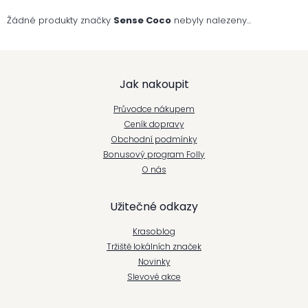
Žádné produkty značky
Sense Coco
nebyly nalezeny...
Z
Jak nakoupit
á
Průvodce nákupem
p
Ceník dopravy
Obchodní podmínky
a
Bonusový program Folly
t
O nás
í
Užitečné odkazy
Krasoblog
Tržiště lokálních značek
Novinky
Slevové akce