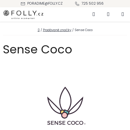
Přejít
PORADIME@FOLLY.CZ
725 502 956
na
Hledat
NÁKUPNÍ
obsah
KOŠÍK
Domů
/
Prodávané značky
/
Sense Coco
Sense Coco