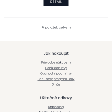
DETAIL
4
položek celkem
O
v
l
á
Z
d
a
Jak nakoupit
á
c
í
Průvodce nákupem
p
p
Ceník dopravy
r
Obchodní podmínky
v
a
k
Bonusový program Folly
y
t
O nás
v
ý
í
p
Užitečné odkazy
i
s
Krasoblog
u