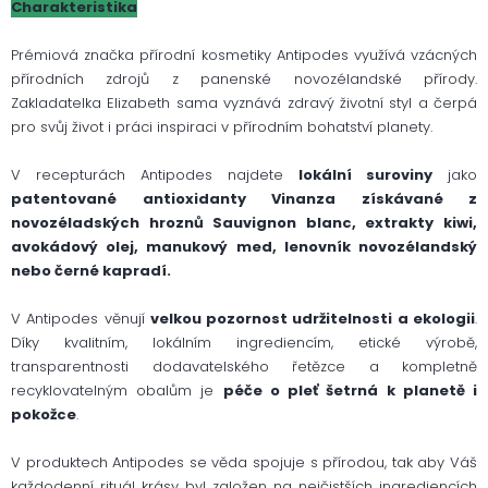
Charakteristika
Prémiová značka přírodní kosmetiky Antipodes využívá vzácných
přírodních zdrojů z panenské novozélandské přírody.
Zakladatelka Elizabeth sama vyznává zdravý životní styl a čerpá
pro svůj život i práci inspiraci v přírodním bohatství planety.
V recepturách Antipodes najdete
lokální suroviny
jako
patentované antioxidanty Vinanza získávané z
novozéladských hroznů Sauvignon blanc, extrakty kiwi,
avokádový olej, manukový med, lenovník novozélandský
nebo černé kapradí.
V Antipodes věnují
velkou pozornost udržitelnosti a ekologii
.
Díky kvalitním, lokálním ingrediencím, etické výrobě,
transparentnosti dodavatelského řetězce a kompletně
recyklovatelným obalům je
péče o pleť šetrná k planetě i
pokožce
.
V produktech Antipodes se věda spojuje s přírodou, tak aby Váš
každodenní rituál krásy byl založen na nejčistších ingrediencích