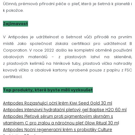
Účinná, prémiová přírodní péče o pleť, která je šetrná k planetě i
k pokožce.
Zajímavost
V Antipodes je udržitelnost a šetrnost vůči přírodě na prvním
místě. Jako společnost získala certifikaci pro udržitelnost B
Corporation. V roce 2022 došlo ke kompletní obměně používání
obalových materiálů - z plastových lahví na skleněné,
z plastových kelímků na hliníkové tuby, plastová víčka nahradily
kovová víčka a obalové kartony vyrobené pouze z papíru z FSC
certifikací.
Top produkty, které byste měli vyzkoušet
Antipodes Rozjasňující oční krém Kiwi Seed Gold 30 ml
Antipodes Intenzivní hydratační pleťový gel Baptise H2O 60 ml
Antipodes Pleťové sérum proti pigmentovým skvrnám s
vitamínem C pro zralou a náročnou pleť Glow Ritual 30 m
l
Antipodes Noční regenerační krém s probiotiky Culture