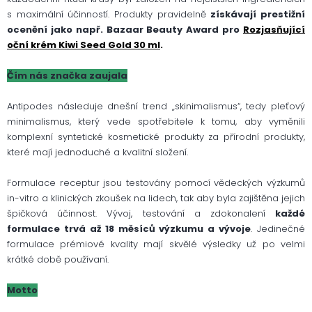
s maximální účinností. Produkty pravidelně
získávají prestižní
ocenění jako např. Bazaar Beauty Award pro
Rozjasňující
oční krém Kiwi Seed Gold 30 ml
.
Čím nás značka zaujala
Antipodes následuje dnešní trend „skinimalismus“, tedy pleťový
minimalismus, který vede spotřebitele k tomu, aby vyměnili
komplexní syntetické kosmetické produkty za přírodní produkty,
které mají jednoduché a kvalitní složení.
Formulace receptur jsou testovány pomocí vědeckých výzkumů
in-vitro a klinických zkoušek na lidech, tak aby byla zajištěna jejich
špičková účinnost. Vývoj, testování a zdokonalení
každé
formulace trvá až 18 měsíců výzkumu a vývoje
. Jedinečné
formulace prémiové kvality mají skvělé výsledky už po velmi
krátké době používaní.
Motto