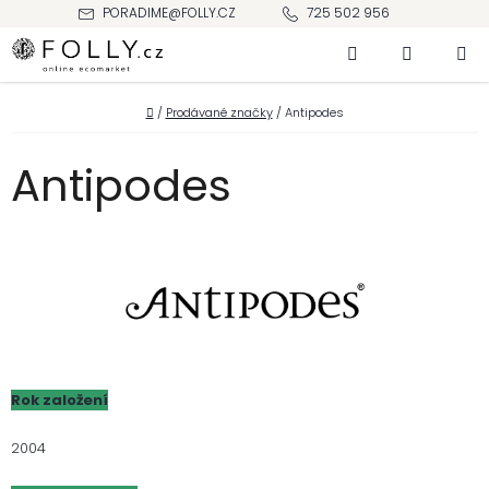
Přejít
PORADIME@FOLLY.CZ
725 502 956
na
Hledat
NÁKUPNÍ
obsah
KOŠÍK
Domů
/
Prodávané značky
/
Antipodes
Antipodes
Rok založení
2004