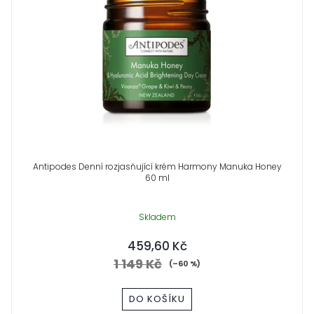
i
í
s
p
p
r
r
o
o
d
d
u
Antipodes Denní rozjasňující krém Harmony Manuka Honey
60 ml
u
k
Skladem
k
t
459,60 Kč
t
ů
1 149 Kč
(–60 %)
ů
DO KOŠÍKU