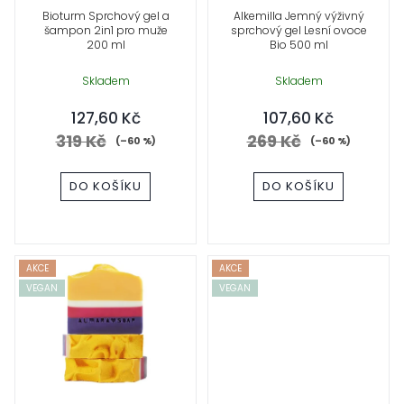
s
Bioturm Sprchový gel a
Alkemilla Jemný výživný
šampon 2in1 pro muže
sprchový gel Lesní ovoce
p
200 ml
Bio 500 ml
r
Skladem
Skladem
127,60 Kč
107,60 Kč
o
319 Kč
269 Kč
(–60 %)
(–60 %)
d
DO KOŠÍKU
DO KOŠÍKU
u
k
t
AKCE
AKCE
VEGAN
VEGAN
ů