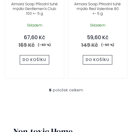
Almara Soap Přírodní tuhé
Almara Soap Přírodní tuhé
mýdlo Gentlemen's Club
mýdlo Red Valentine 80
100 +- 5 g
+- 5 g
Skladem
Skladem
67,60 Kč
59,60 Kč
169 Kč
149 Kč
(–60 %)
(–60 %)
DO KOŠÍKU
DO KOŠÍKU
6
položek celkem
O
v
l
á
d
a
c
Non-toxic Home
í