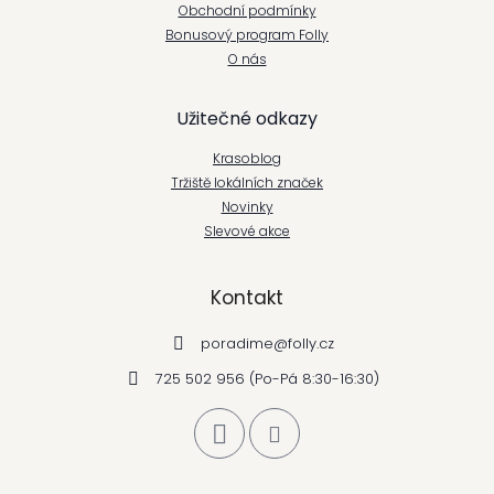
Obchodní podmínky
a
Bonusový program Folly
t
O nás
í
Užitečné odkazy
Krasoblog
Tržiště lokálních značek
Novinky
Slevové akce
Kontakt
poradime
@
folly.cz
725 502 956 (Po-Pá 8:30-16:30)