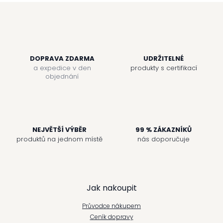
DOPRAVA ZDARMA
UDRŽITELNÉ
a expedice v den
produkty s certifikací
objednání
NEJVĚTŠÍ VÝBĚR
99 % ZÁKAZNÍKŮ
produktů na jednom místě
nás doporučuje
Z
Jak nakoupit
á
Průvodce nákupem
p
Ceník dopravy