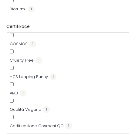
k
Bioturm
1
t
Certifikace
ů
COSMOS
1
Cruelty Free
1
HCS Leaping Bunny
1
AIAB
1
Qualitá Vegana
1
Certificazione Cosmesi QC
1