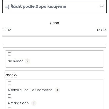
Ř
Řadit podle:
Doporučujeme
a
z
Cena
59
Kč
128
Kč
e
n
í
Na skladě
6
p
r
Značky
o
Alkemilla Eco Bio Cosmetics
1
d
u
Almara Soap
4