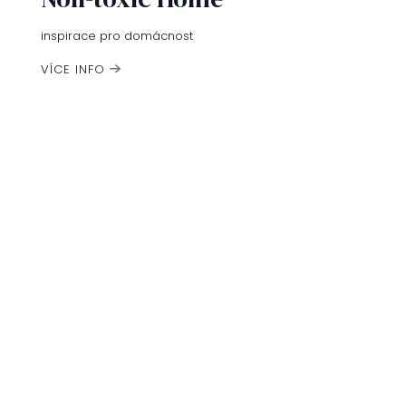
p
r
inspirace pro domácnost
v
k
VÍCE INFO
y
v
ý
p
i
s
u