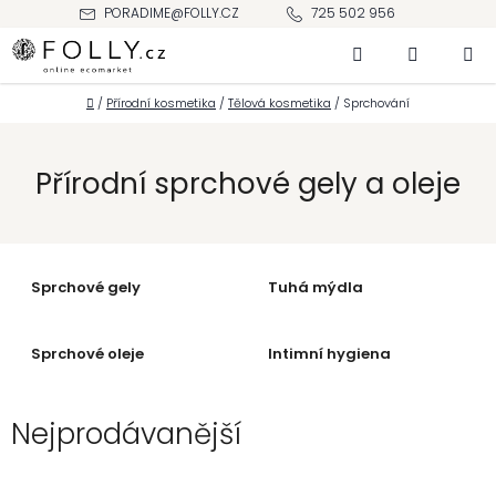
Přejít
PORADIME@FOLLY.CZ
725 502 956
na
Hledat
NÁKUPNÍ
obsah
KOŠÍK
Domů
/
Přírodní kosmetika
/
Tělová kosmetika
/
Sprchování
Přírodní sprchové gely a oleje
Sprchové gely
Tuhá mýdla
Sprchové oleje
Intimní hygiena
Nejprodávanější