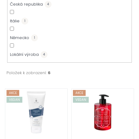
Česká republika
4
Itálie
1
Německo
1
Lokální výroba
4
Položek k zobrazení:
6
V
AKCE
AKCE
VEGAN
VEGAN
ý
p
i