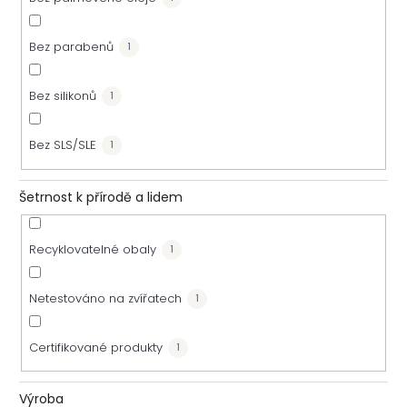
Bez parabenů
1
Bez silikonů
1
Bez SLS/SLE
1
Šetrnost k přírodě a lidem
Recyklovatelné obaly
1
Netestováno na zvířatech
1
Certifikované produkty
1
Výroba