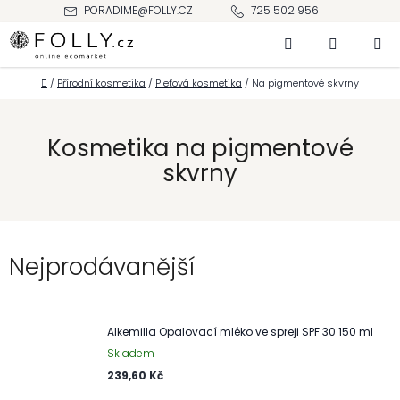
Přejít
PORADIME@FOLLY.CZ
725 502 956
na
Hledat
NÁKUPNÍ
obsah
KOŠÍK
Domů
/
Přírodní kosmetika
/
Pleťová kosmetika
/
Na pigmentové skvrny
Kosmetika na pigmentové
skvrny
Nejprodávanější
Alkemilla Opalovací mléko ve spreji SPF 30 150 ml
Skladem
239,60 Kč