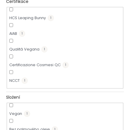
u
Certifikace
k
HCS Leaping Bunny
1
t
AIAB
1
ů
Qualitá Vegana
1
Certificazione Cosmesi QC
1
NCCT
1
Složení
Vegan
1
Bez palmového oleje
1