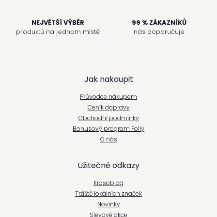
p
i
NEJVĚTŠÍ VÝBĚR
99 % ZÁKAZNÍKŮ
s
u
produktů na jednom místě
nás doporučuje
Z
Jak nakoupit
á
Průvodce nákupem
p
Ceník dopravy
Obchodní podmínky
a
Bonusový program Folly
t
O nás
í
Užitečné odkazy
Krasoblog
Tržiště lokálních značek
Novinky
Slevové akce