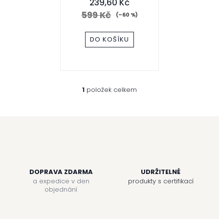
239,60 Kč
o
599 Kč
(–60 %)
d
DO KOŠÍKU
u
k
t
1
položek celkem
O
v
ů
l
á
d
a
c
í
p
r
DOPRAVA ZDARMA
UDRŽITELNÉ
v
a expedice v den
produkty s certifikací
k
objednání
y
v
ý