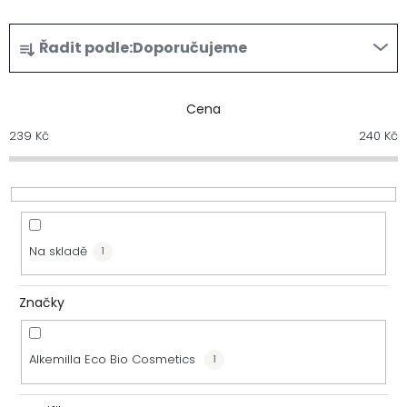
Ř
Řadit podle:
Doporučujeme
a
z
Cena
239
Kč
240
Kč
e
n
í
Na skladě
1
p
r
Značky
o
Alkemilla Eco Bio Cosmetics
1
d