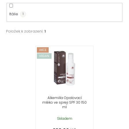
Itálie
1
Položek k zobrazení:
1
V
AKCE
VEGAN
ý
p
i
s
Alkemilla Opalovací
mléko ve spreji SPF 30 150
p
ml
r
Skladem