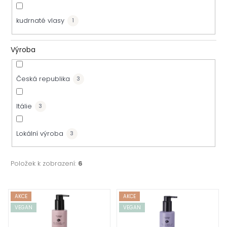
kudrnaté vlasy
1
Výroba
Česká republika
3
Itálie
3
Lokální výroba
3
Položek k zobrazení:
6
V
AKCE
AKCE
VEGAN
VEGAN
ý