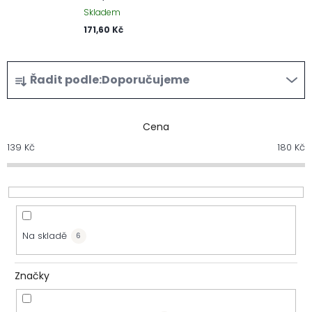
Skladem
171,60 Kč
Ř
Řadit podle:
Doporučujeme
a
z
Cena
139
Kč
180
Kč
e
n
í
Na skladě
6
p
r
Značky
o