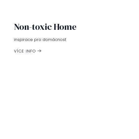
á
d
a
c
Non-toxic Home
í
p
r
inspirace pro domácnost
v
k
VÍCE INFO
y
v
ý
p
i
s
u