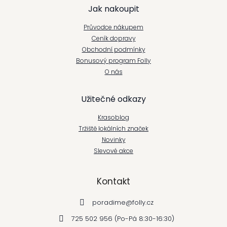
Jak nakoupit
á
Průvodce nákupem
p
Ceník dopravy
Obchodní podmínky
a
Bonusový program Folly
t
O nás
í
Užitečné odkazy
Krasoblog
Tržiště lokálních značek
Novinky
Slevové akce
Kontakt
poradime
@
folly.cz
725 502 956 (Po-Pá 8:30-16:30)