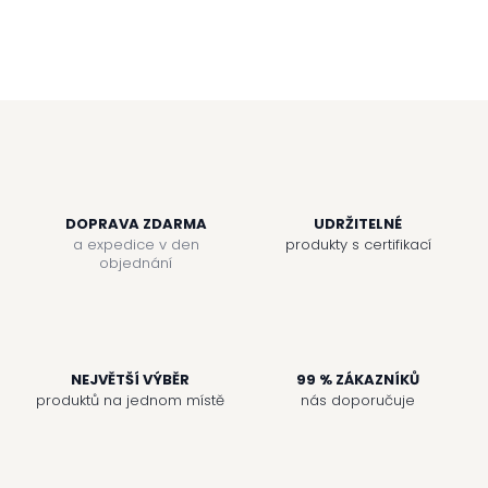
DOPRAVA ZDARMA
UDRŽITELNÉ
a expedice v den
produkty s certifikací
objednání
NEJVĚTŠÍ VÝBĚR
99 % ZÁKAZNÍKŮ
produktů na jednom místě
nás doporučuje
Z