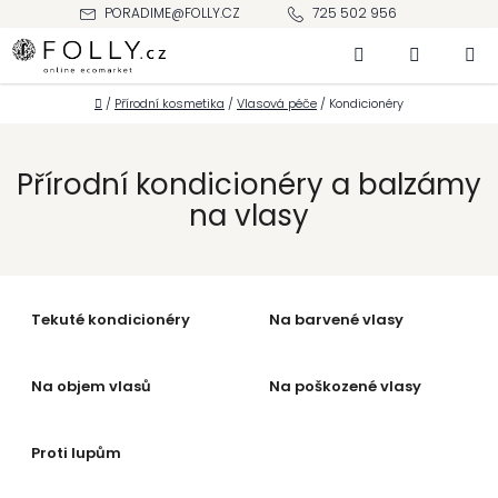
Přejít
PORADIME@FOLLY.CZ
725 502 956
na
Hledat
NÁKUPNÍ
obsah
KOŠÍK
Domů
/
Přírodní kosmetika
/
Vlasová péče
/
Kondicionéry
Přírodní kondicionéry a balzámy
na vlasy
Tekuté kondicionéry
Na barvené vlasy
Na objem vlasů
Na poškozené vlasy
Proti lupům