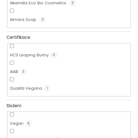
Alkemilla Eco Bio Cosmetics
3
d
u
Almara Soap
3
k
Certifikace
t
HCS Leaping Bunny
3
ů
AIAB
3
Qualitá Vegana
1
Složení
Vegan
6