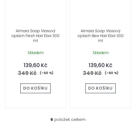
Almara Soap Vlasový
Almara Soap Vlasový
oplach Fresh Hair Elixir 300
oplach New Hair Elixir 300
ml
ml
Skladem
Skladem
139,60 Kč
139,60 Kč
349 Kč
349 Kč
(–60 %)
(–60 %)
DO KOŠÍKU
DO KOŠÍKU
6
položek celkem
O
v
l