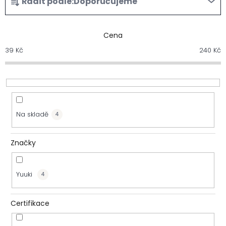
Řadit podle:
Doporučujeme
a
z
Cena
39
Kč
240
Kč
e
n
í
Na skladě
4
p
r
Značky
o
Yuuki
4
d
u
Certifikace
k