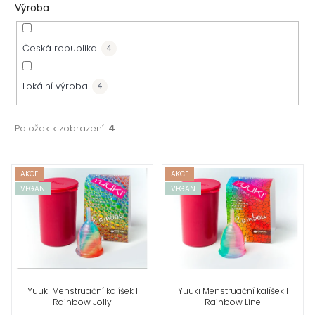
Výroba
Česká republika
4
Lokální výroba
4
Položek k zobrazení:
4
V
AKCE
AKCE
VEGAN
VEGAN
ý
p
i
s
Yuuki Menstruační kalíšek 1
Yuuki Menstruační kalíšek 1
Rainbow Jolly
Rainbow Line