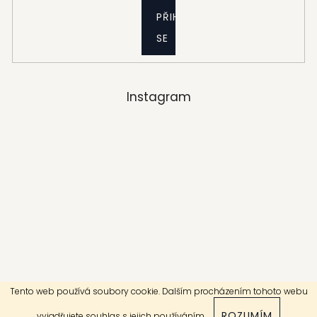
PŘIHLÁSIT
SE
Instagram
Tento web používá soubory cookie. Dalším procházením tohoto webu
Sledovat na Instagramu
ROZUMÍM
vyjadřujete souhlas s jejich používáním.