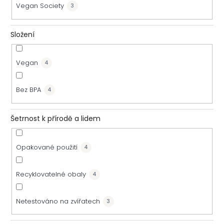
Vegan Society
3
t
Složení
ů
Vegan
4
Bez BPA
4
Šetrnost k přírodě a lidem
Opakované použití
4
Recyklovatelné obaly
4
Netestováno na zvířatech
3