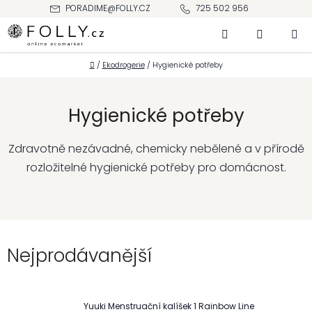
Přejít
PORADIME@FOLLY.CZ
725 502 956
na
Hledat
NÁKUPNÍ
obsah
KOŠÍK
Domů
/
Ekodrogerie
/
Hygienické potřeby
Hygienické potřeby
Zdravotně nezávadné, chemicky nebělené a v přírodě
rozložitelné hygienické potřeby pro domácnost.
Nejprodávanější
Yuuki Menstruační kalíšek 1 Rainbow Line