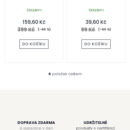
Skladem
Skladem
159,60 Kč
39,60 Kč
399 Kč
99 Kč
(–60 %)
(–60 %)
DO KOŠÍKU
DO KOŠÍKU
4
položek celkem
O
v
l
á
d
a
c
í
p
r
DOPRAVA ZDARMA
UDRŽITELNÉ
v
a expedice v den
produkty s certifikací