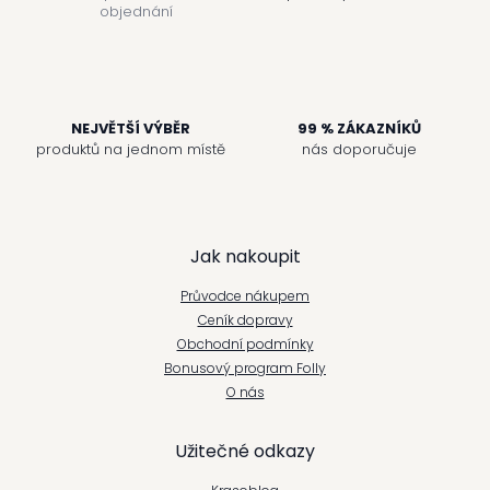
k
objednání
y
v
ý
p
i
NEJVĚTŠÍ VÝBĚR
99 % ZÁKAZNÍKŮ
s
u
produktů na jednom místě
nás doporučuje
Z
Jak nakoupit
á
Průvodce nákupem
p
Ceník dopravy
Obchodní podmínky
a
Bonusový program Folly
t
O nás
í
Užitečné odkazy