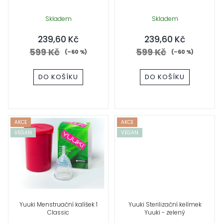
p
r
Skladem
Skladem
239,60 Kč
239,60 Kč
o
599 Kč
599 Kč
(–60 %)
(–60 %)
d
DO KOŠÍKU
DO KOŠÍKU
u
k
t
AKCE
AKCE
VEGAN
VEGAN
ů
Yuuki Menstruační kalíšek 1
Yuuki Sterilizační kelímek
Classic
Yuuki - zelený