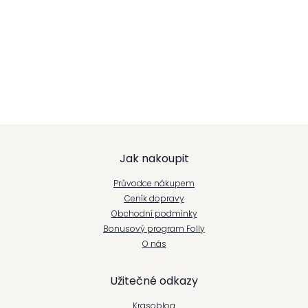
Z
Jak nakoupit
á
Průvodce nákupem
p
Ceník dopravy
Obchodní podmínky
a
Bonusový program Folly
t
O nás
í
Užitečné odkazy
Krasoblog