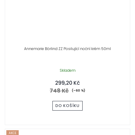
Annemarie Börlind ZZ Posilující noční krém 50ml
Skladem
299,20 Kč
748 Kč
(–60 %)
DO KOŠÍKU
AKCE