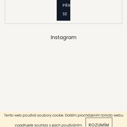
PŘIHLÁSIT
SE
Instagram
Tento web používá soubory cookie. Dalším procházením tohoto webu
Sledovat na Instagramu
ROZUMÍM
vyjadřujete souhlas s jejich používáním.