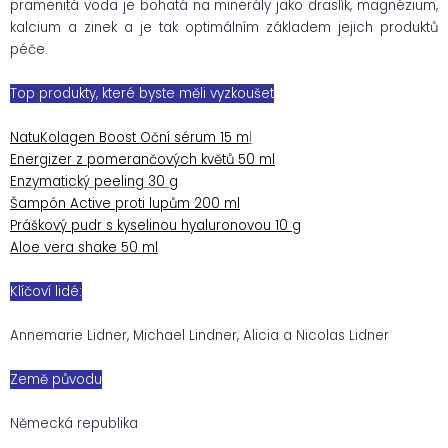
pramenitá voda je bohatá na minerály jako draslík, magnézium,
kalcium a zinek a je tak optimálním základem jejich produktů
péče.
Top produkty, které byste měli vyzkoušet
NatuKolagen Boost Oční sérum 15 m
l
E
nergizer z pomerančových květů 50 ml
Enzymatický peeling 30 g
Šampón Active proti lupům 200 ml
Práškový pudr s kyselinou hyaluronovou 10 g
Aloe vera shake 50 ml
Klíčoví lidé:
Annemarie Lidner, Michael Lindner, Alicia a Nicolas Lidner
Země původu
Německá republika