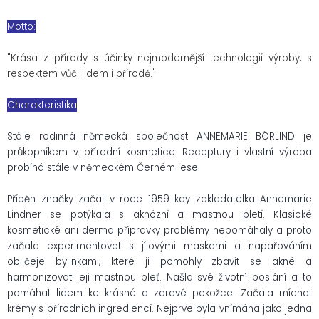
Motto:
"Krása z přírody s účinky nejmodernější technologií výroby, s
respektem vůči lidem i přírodě."
Charakteristika
Stále rodinná německá společnost ANNEMARIE BÖRLIND je
průkopníkem v přírodní kosmetice. Receptury i vlastní výroba
probíhá stále v německém Černém lese.
Příběh značky začal v roce 1959 kdy zakladatelka Annemarie
Lindner se potýkala s aknózní a mastnou pletí. Klasické
kosmetické ani derma přípravky problémy nepomáhaly a proto
začala experimentovat s jílovými maskami a napařováním
obličeje bylinkami, které ji pomohly zbavit se akné a
harmonizovat její mastnou pleť. Našla své životní poslání a to
pomáhat lidem ke krásné a zdravé pokožce. Začala míchat
krémy s přírodních ingrediencí. Nejprve byla vnímána jako jedna