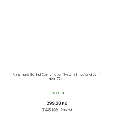
Annemarie Börlind Combination System Zmatňující denní
krém 75 ml
Skladem
299,20 Kč
748 Kč
(–60 %)