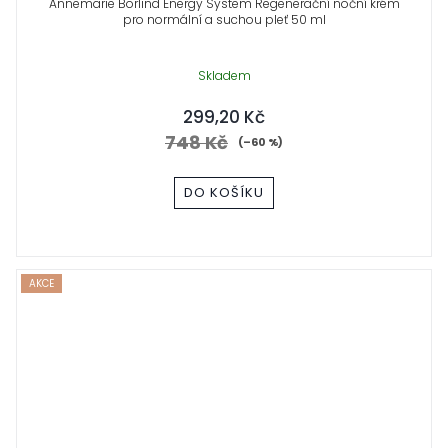
Annemarie Börlind Energy System Regenerační noční krém
pro normální a suchou pleť 50 ml
Skladem
299,20 Kč
748 Kč
(–60 %)
DO KOŠÍKU
AKCE