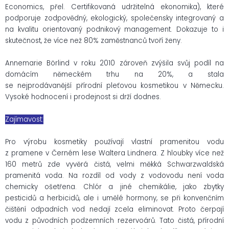
Economics, přel. Certifikovaná udržitelná ekonomika), které
podporuje zodpovědný, ekologický, společensky integrovaný a
na kvalitu orientovaný podnikový management. Dokazuje to i
skutečnost, že více než 80% zaměstnanců tvoří ženy.
Annemarie Börlind v roku 2010 zároveň zvýšila svůj podíl na
domácím německém trhu na 20%, a stala
se nejprodávanější přírodní pleťovou kosmetikou v Německu.
Vysoké hodnocení i prodejnost si drží dodnes.
Zajímavost:
Pro výrobu kosmetiky používají vlastní pramenitou vodu
z pramene v Černém lese Waltera Lindnera. Z hloubky více než
160 metrů zde vyvěrá čistá, velmi měkká Schwarzwaldská
pramenitá voda. Na rozdíl od vody z vodovodu není voda
chemicky ošetřena. Chlór a jiné chemikálie, jako zbytky
pesticidů a herbicidů, ale i umělé hormony, se při konvenčním
čištění odpadních vod nedají zcela eliminovat. Proto čerpají
vodu z původních podzemních rezervoárů. Tato čistá, přírodní