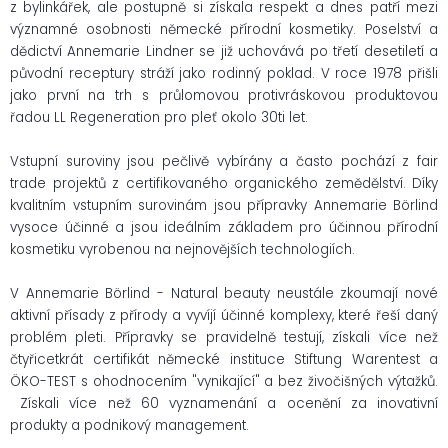
z bylinkářek, ale postupně si získala respekt a dnes patří mezi
významné osobnosti německé přírodní kosmetiky. Poselství a
dědictví Annemarie Lindner se již uchovává po třetí desetiletí a
původní receptury stráží jako rodinný poklad. V roce 1978 přišli
jako první na trh s průlomovou protivráskovou produktovou
řadou LL Regeneration pro pleť okolo 30ti let.
Vstupní suroviny jsou pečlivě vybírány a často pochází z fair
trade projektů z certifikovaného organického zemědělství. Díky
kvalitním vstupním surovinám jsou přípravky Annemarie Börlind
vysoce účinné a jsou ideálním základem pro účinnou přírodní
kosmetiku vyrobenou na nejnovějších technologiích.
V Annemarie Börlind - Natural beauty neustále zkoumají nové
aktivní přísady z přírody a vyvíjí účinné komplexy, které řeší daný
problém pleti. Přípravky se pravidelně testují, získali více než
čtyřicetkrát certifikát německé instituce Stiftung Warentest a
ÖKO-TEST s ohodnocením "vynikající" a bez živočišných výtažků.
Získali více než 60 vyznamenání a ocenění za inovativní
produkty a podnikový management.