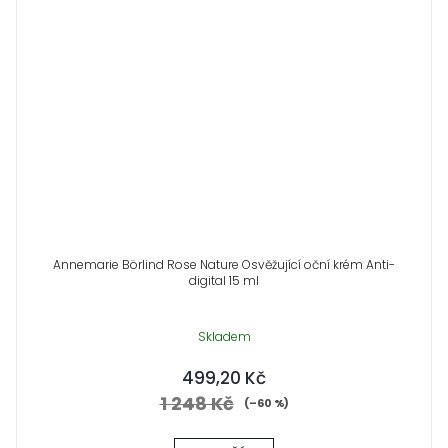
Annemarie Börlind Rose Nature Osvěžující oční krém Anti-
digital 15 ml
Skladem
499,20 Kč
1 248 Kč
(–60 %)