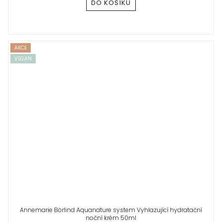
DO KOŠÍKU
AKCE
VEGAN
Annemarie Börlind Aquanature system Vyhlazující hydratační
noční krém 50ml