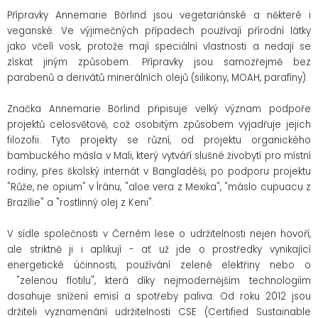
Přípravky Annemarie Börlind jsou vegetariánské a některé i
veganské. Ve výjimečných případech používají přírodní látky
jako včelí vosk, protože mají speciální vlastnosti a nedají se
získat jiným způsobem. Přípravky jsou samozřejmě bez
parabenů a derivátů minerálních olejů (silikony, MOAH, parafíny).
Značka Annemarie Börlind připisuje velký význam podpoře
projektů celosvětově, což osobitým způsobem vyjadřuje jejich
filozofii. Tyto projekty se různí, od projektu organického
bambuckého másla v Mali, který vytváří slušné živobytí pro místní
rodiny, přes školský internát v Bangladéši, po podporu projektu
"Růže, ne opium" v Íránu, "aloe vera z Mexika", "máslo cupuacu z
Brazílie" a "rostlinný olej z Keni".
V sídle společnosti v Černém lese o udržitelnosti nejen hovoří,
ale striktně ji i aplikují - ať už jde o prostředky vynikající
energetické účinnosti, používání zelené elektřiny nebo o
"zelenou flotilu", která díky nejmodernějším technologiím
dosahuje snížení emisí a spotřeby paliva. Od roku 2012 jsou
držiteli vyznamenání udržitelnosti CSE (Certified Sustainable