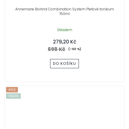
Annemarie Börlind Combination System Pleťové tonikum
150ml
Skladem
279,20 Kč
698 Kč
(–60 %)
DO KOŠÍKU
AKCE
VEGAN