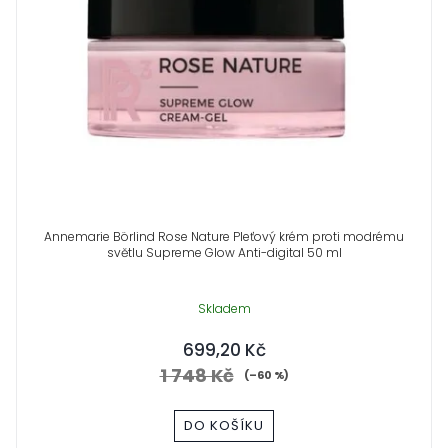
i
í
s
p
p
r
r
o
o
d
d
u
Annemarie Börlind Rose Nature Pleťový krém proti modrému
světlu Supreme Glow Anti-digital 50 ml
u
k
Skladem
k
t
699,20 Kč
t
ů
1 748 Kč
(–60 %)
ů
DO KOŠÍKU