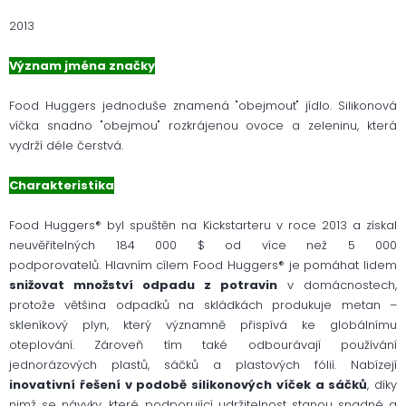
2013
Význam jména značky
Food Huggers jednoduše znamená "obejmout" jídlo. Silikonová
víčka snadno "obejmou" rozkrájenou ovoce a zeleninu, která
vydrží déle čerstvá.
Charakteristika
Food Huggers® byl spuštěn na Kickstarteru v roce 2013 a získal
neuvěřitelných 184 000 $ od více než 5 000
podporovatelů. Hlavním cílem Food Huggers® je pomáhat lidem
snižovat množství odpadu z potravin
v domácnostech,
protože většina odpadků na skládkách produkuje metan –
skleníkový plyn, který významně přispívá ke globálnímu
oteplování. Zároveň tím také odbourávají používání
jednorázových plastů, sáčků a plastových fólií. Nabízejí
inovativní řešení v podobě silikonových víček a sáčků
, díky
nimž se návyky, které podporující udržitelnost stanou snadné a