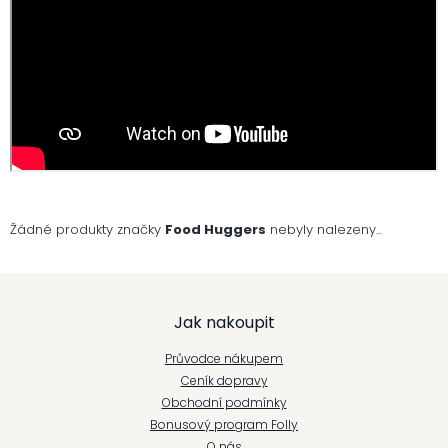
Žádné produkty značky
Food Huggers
nebyly nalezeny...
Z
Jak nakoupit
á
Průvodce nákupem
p
Ceník dopravy
Obchodní podmínky
a
Bonusový program Folly
O nás