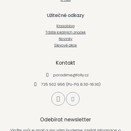
t
í
Užitečné odkazy
Krasoblog
Tržiště lokálních značek
Novinky
Slevové akce
Kontakt
poradime
@
folly.cz
725 502 956 (Po-Pá 8:30-16:30)
Odebírat newsletter
Vložte svůj e-mail a my vám budeme zasílat informace o