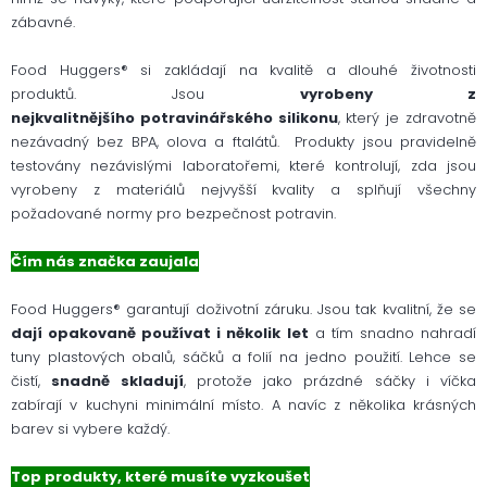
zábavné.
Food Huggers® si zakládají na kvalitě a dlouhé životnosti
produktů. Jsou
vyrobeny z
nejkvalitnějšího potravinářského silikonu
, který je zdravotně
nezávadný bez BPA, olova a ftalátů. Produkty jsou pravidelně
testovány nezávislými laboratořemi, které kontrolují, zda jsou
vyrobeny z materiálů nejvyšší kvality a splňují všechny
požadované normy pro bezpečnost potravin.
Čím nás značka zaujala
Food Huggers® garantují doživotní záruku. Jsou tak kvalitní, že se
dají opakovaně používat i několik let
a tím snadno nahradí
tuny plastových obalů, sáčků a folií na jedno použití. Lehce se
čistí,
snadně skladují
, protože jako prázdné sáčky i víčka
zabírají v kuchyni minimální místo. A navíc z několika krásných
barev si vybere každý.
Top produkty, které musíte vyzkoušet