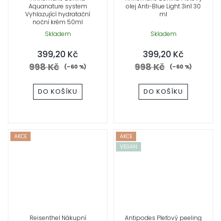
Aquanature system
olej Anti-Blue Light 3in1 30
Vyhlazující hydratační
ml
noční krém 50ml
Skladem
Skladem
399,20 Kč
399,20 Kč
998 Kč
998 Kč
(–60 %)
(–60 %)
DO KOŠÍKU
DO KOŠÍKU
AKCE
AKCE
VEGAN
Reisenthel Nákupní
Antipodes Pleťový peeling