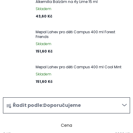
Alkemilla Balzám na rty Lime 15 ml
Skladem
43,60 Kč
Mepal Lahev pro děti Campus 400 ml Forest
Friends
Skladem
151,60 Kč
Mepal Lahev pro děti Campus 400 ml Cool Mint
Skladem
151,60 Kč
Ř
Řadit podle:
Doporučujeme
a
z
Cena