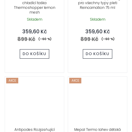
chladící taška
pro všechny typy pleti
Thermoshopper lemon
Reincarnation 75 ml
mesh
Skladem
Skladem
359,60 Kč
359,60 Kč
899 Kč
899 Kč
(–60 %)
(–60 %)
DO KOŠÍKU
DO KOŠÍKU
AKCE
AKCE
Antipodes Rozjasňující
Mepal Termo lahev dětská