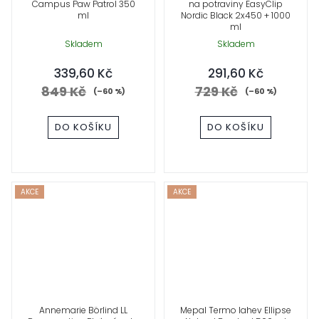
Campus Paw Patrol 350
na potraviny EasyClip
ml
Nordic Black 2x450 + 1000
ml
Skladem
Skladem
339,60 Kč
291,60 Kč
849 Kč
729 Kč
(–60 %)
(–60 %)
DO KOŠÍKU
DO KOŠÍKU
AKCE
AKCE
Annemarie Börlind LL
Mepal Termo lahev Ellipse