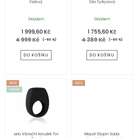
Fialový
Sila Tyrkysový
p
r
Skladem
Skladem
1 999,60 Kč
1 755,60 Kč
o
4 999 Kč
4 389 Kč
(–60 %)
(–60 %)
d
DO KOŠÍKU
DO KOŠÍKU
u
k
t
AKCE
AKCE
VEGAN
ů
Lelo Vibrační kroužek Tor
Mepal Stojan Sada