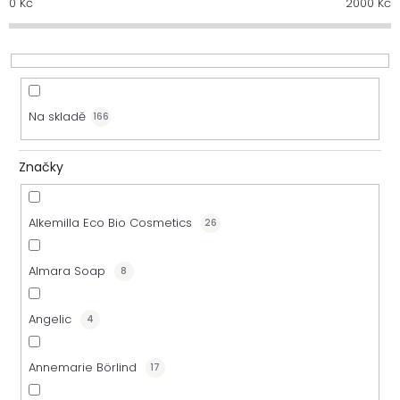
0
Kč
2000
Kč
e
n
í
Na skladě
166
p
r
Značky
o
Alkemilla Eco Bio Cosmetics
26
d
u
Almara Soap
8
k
Angelic
4
t
Annemarie Börlind
17
ů