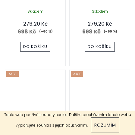
Skladem
Skladem
279,20 Kč
279,20 Kč
698 Kč
698 Kč
(–60 %)
(–60 %)
DO KOŠÍKU
DO KOŠÍKU
AKCE
AKCE
Tento web používá soubory cookie. Dalším procházením tohoto webu
Mepal Svačinový set pro
Ion8 Leak Proof Lahev bez
ROZUMÍM
vyjadřujete souhlas s jejich používáním.
děti Campus Unicorn
BPA Blue 1000 ml