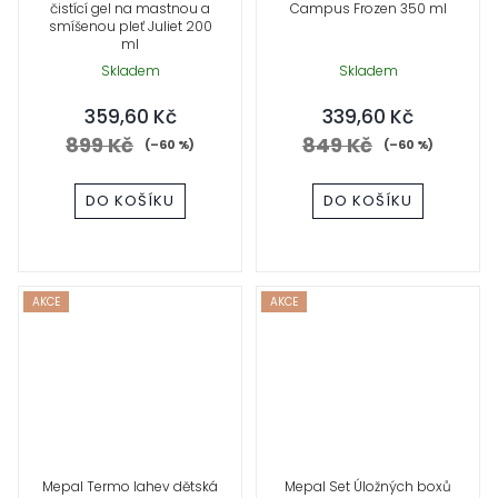
čistící gel na mastnou a
Campus Frozen 350 ml
smíšenou pleť Juliet 200
ml
Skladem
Skladem
359,60 Kč
339,60 Kč
899 Kč
849 Kč
(–60 %)
(–60 %)
DO KOŠÍKU
DO KOŠÍKU
AKCE
AKCE
Mepal Termo lahev dětská
Mepal Set Úložných boxů