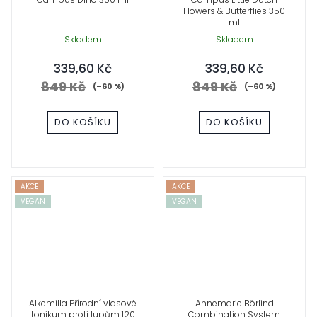
Flowers & Butterflies 350
ml
Skladem
Skladem
339,60 Kč
339,60 Kč
849 Kč
849 Kč
(–60 %)
(–60 %)
DO KOŠÍKU
DO KOŠÍKU
AKCE
AKCE
VEGAN
VEGAN
Alkemilla Přírodní vlasové
Annemarie Börlind
tonikum proti lupům 120
Combination System