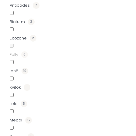
Antipodes
7
Bioturm
3
Ecozone
2
Folly
0
Ion8
10
Kvitok
1
Lelo
5
Mepal
67