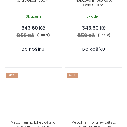
Nordic Green 500 ml
nerezová Ellipse Rose
Gold 500 ml
Skladem
Skladem
343,60 Kč
343,60 Kč
859 Kč
859 Kč
(–60 %)
(–60 %)
DO KOŠÍKU
DO KOŠÍKU
AKCE
AKCE
Mepal Termo lahev dětská
Mepal Termo lahev dětská
Campus Dino 350 ml
Campus Little Dutch