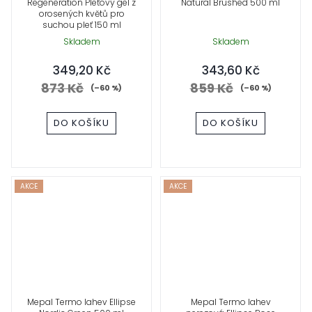
Regeneration Pleťový gel z
Natural Brushed 500 ml
orosených květů pro
suchou pleť 150 ml
Skladem
Skladem
349,20 Kč
343,60 Kč
873 Kč
859 Kč
(–60 %)
(–60 %)
DO KOŠÍKU
DO KOŠÍKU
AKCE
AKCE
Mepal Termo lahev Ellipse
Mepal Termo lahev