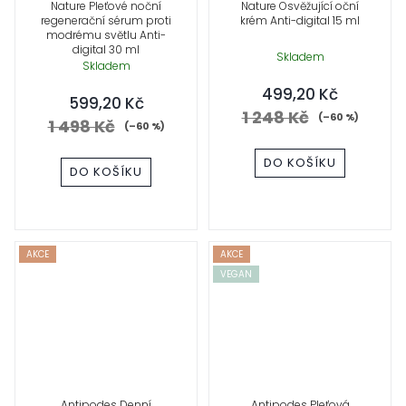
Nature Pleťové noční
Nature Osvěžující oční
regenerační sérum proti
krém Anti-digital 15 ml
modrému světlu Anti-
digital 30 ml
Skladem
Skladem
499,20 Kč
599,20 Kč
1 248 Kč
(–60 %)
1 498 Kč
(–60 %)
DO KOŠÍKU
DO KOŠÍKU
AKCE
AKCE
VEGAN
Antipodes Denní
Antipodes Pleťová