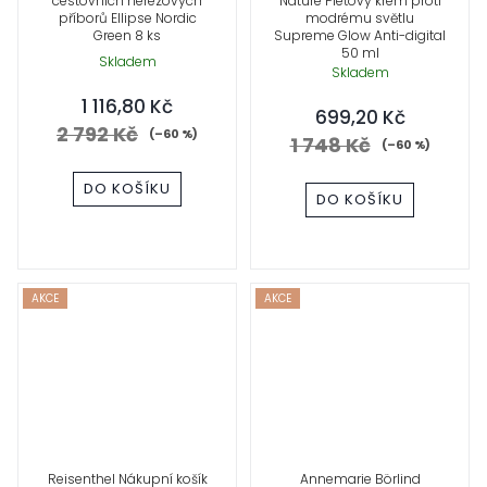
cestovních nerezových
Nature Pleťový krém proti
příborů Ellipse Nordic
modrému světlu
Green 8 ks
Supreme Glow Anti-digital
50 ml
Skladem
Skladem
1 116,80 Kč
699,20 Kč
2 792 Kč
(–60 %)
1 748 Kč
(–60 %)
DO KOŠÍKU
DO KOŠÍKU
AKCE
AKCE
Reisenthel Nákupní košík
Annemarie Börlind