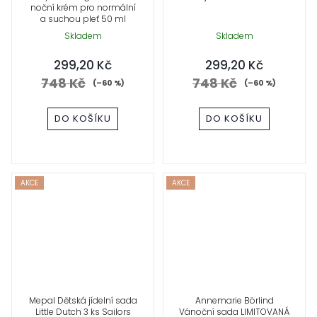
noční krém pro normální
a suchou pleť 50 ml
Skladem
Skladem
299,20 Kč
299,20 Kč
748 Kč
748 Kč
(–60 %)
(–60 %)
DO KOŠÍKU
DO KOŠÍKU
AKCE
AKCE
Mepal Dětská jídelní sada
Annemarie Börlind
Little Dutch 3 ks Sailors
Vánoční sada LIMITOVANÁ