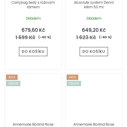
Carrybag šedý s růžovým
Absolute system Denní
rámem
krém 50 ml
Skladem
Skladem
679,60 Kč
649,20 Kč
1 699 Kč
1 623 Kč
(–60 %)
(–60 %)
DO KOŠÍKU
DO KOŠÍKU
AKCE
AKCE
VEGAN
VEGAN
Annemarie Börlind Rose
Annemarie Börlind Rose