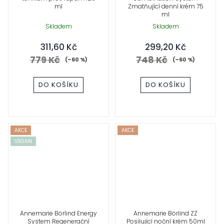
ml
Zmatňující denní krém 75
ml
Skladem
Skladem
311,60 Kč
299,20 Kč
779 Kč
748 Kč
(–60 %)
(–60 %)
DO KOŠÍKU
DO KOŠÍKU
AKCE
AKCE
VEGAN
Annemarie Börlind Energy
Annemarie Börlind ZZ
System Regenerační
Posilující noční krém 50ml