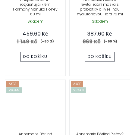
rozjasňující krém
revitalizační maska s
Harmony Manuka Honey
probiotiky a kyselinou
60 ml
hyaluronovou Flora 75 ml
Skladem
Skladem
459,60 Kč
387,60 Kč
1 149 Kč
969 Kč
(–60 %)
(–60 %)
DO KOŠÍKU
DO KOŠÍKU
AKCE
AKCE
VEGAN
VEGAN
Annemarie Börlind
Annemarie Börlind Pleťový