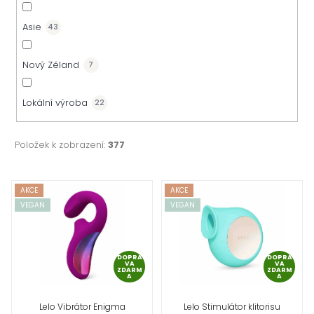
Asie
43
Nový Zéland
7
Lokální výroba
22
Položek k zobrazení:
377
V
AKCE
AKCE
VEGAN
VEGAN
ý
p
DOPRA
DOPRA
VA
VA
i
ZDARM
ZDARM
A
A
s
Lelo Vibrátor Enigma
Lelo Stimulátor klitorisu