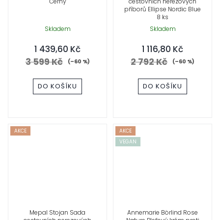
Černý
cestovních nerezových
příborů Ellipse Nordic Blue
8 ks
Skladem
Skladem
1 439,60 Kč
1 116,80 Kč
3 599 Kč
2 792 Kč
(–60 %)
(–60 %)
DO KOŠÍKU
DO KOŠÍKU
AKCE
AKCE
VEGAN
Mepal Stojan Sada
Annemarie Börlind Rose