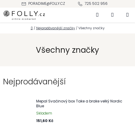
Přejít
PORADIME@FOLLY.CZ
725 502 956
na
Hledat
NÁKUPNÍ
obsah
KOŠÍK
Domů
/
Nejprodávanější značky
/
Všechny značky
Všechny značky
Nejprodávanější
Mepal Svačinový box Take a brake velký Nordic
Blue
Skladem
151,60 Kč