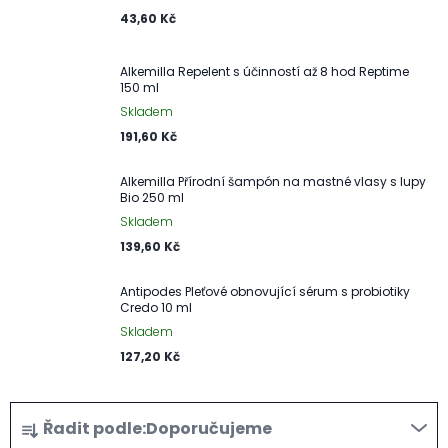
43,60 Kč
Alkemilla Repelent s účinností až 8 hod Reptime
150 ml
Skladem
191,60 Kč
Alkemilla Přírodní šampón na mastné vlasy s lupy
Bio 250 ml
Skladem
139,60 Kč
Antipodes Pleťové obnovující sérum s probiotiky
Credo 10 ml
Skladem
127,20 Kč
Ř
Řadit podle:
Doporučujeme