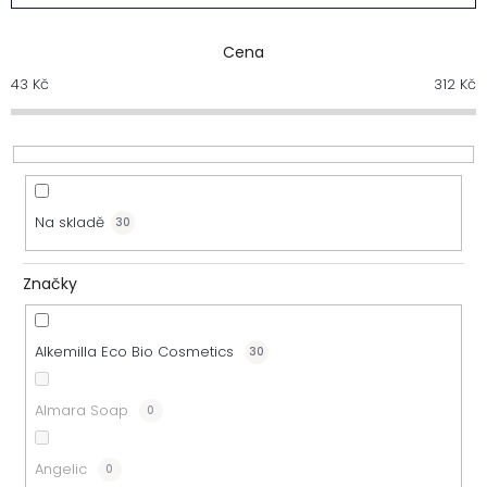
a
z
Cena
43
Kč
312
Kč
e
n
í
Na skladě
30
p
r
Značky
o
Alkemilla Eco Bio Cosmetics
30
d
u
Almara Soap
0
k
Angelic
0