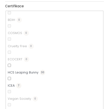
Certifikace
BDIH
0
COSMOS
0
Cruelty Free
0
ECOCERT
0
HCS Leaping Bunny
30
ICEA
7
Vegan Society
0