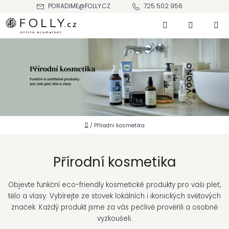
Přejít
PORADIME@FOLLY.CZ
725 502 956
na
Hledat
NÁKUPNÍ
obsah
KOŠÍK
Domů
/
Přírodní kosmetika
Přírodní kosmetika
Objevte funkční eco-friendly kosmetické produkty pro vaši pleť,
tělo a vlasy. Vybírejte ze stovek lokálních i ikonických světových
značek. Každý produkt jsme za vás pečlivě prověřili a osobně
vyzkoušeli.