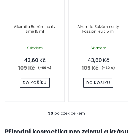
Alkemilla Balzám na rty
Alkemilla Balzám na rty
Lime 15 ml
Passion Fruit 15 ml
Skladem
Skladem
43,60 Kč
43,60 Kč
109 Kč
109 Kč
(–60 %)
(–60 %)
DO KOŠÍKU
DO KOŠÍKU
30
položek celkem
O
v
l
Přírodní kosmetika pro zdraví a krásu
á