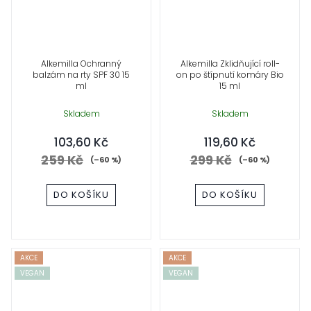
Alkemilla Ochranný
Alkemilla Zklidňující roll-
balzám na rty SPF 30 15
on po štípnutí komáry Bio
ml
15 ml
Skladem
Skladem
103,60 Kč
119,60 Kč
259 Kč
299 Kč
(–60 %)
(–60 %)
DO KOŠÍKU
DO KOŠÍKU
AKCE
AKCE
VEGAN
VEGAN