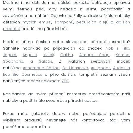
Myslíme i na děti. Jemná dětská pokožka potřebuje opravdu
velmi šetrnou péči, aby nedošlo k jejímu podráždění a
zbytečnému namáhání. Objevte na Folly.cz širokou škálu nabídky
dětských
mycích emulzí
,
šamponů
,
pečujících olejů
a
dalších
produktů
pro děti na přírodní bázi.
Hledáte přímo českou nebo slovenskou přírodní kosmetiku?
Sáhněte například po přípravcích od značek:
Nobilis Tilia
,
Jagaia
,
Angelic
,
Kvitok,
Caltha
,
Almara Soap
,
Yemna
,
Soaphoria
,
a
Saloos
, Z kvalitních světových značek
nabízíme
Annemarie Börlind
,
Dr. Hauschka
,
Antipodes
,
Alkemilla
Eco Bio Cosmetics
a plno dalších. Kompletní seznam všech
nabízených značek naleznete
ZDE
.
Nahlédněte do světa přírodní kosmetiky prostřednictvím naší
nabídky a podtrhněte svou krásu přírodní cestou.
Pokud máte jakékoliv dotazy nebo potřebujete poradit s
výběrem produktů, neváhejte nás kontaktovat. Rádi vám
pomůžeme a poradíme.