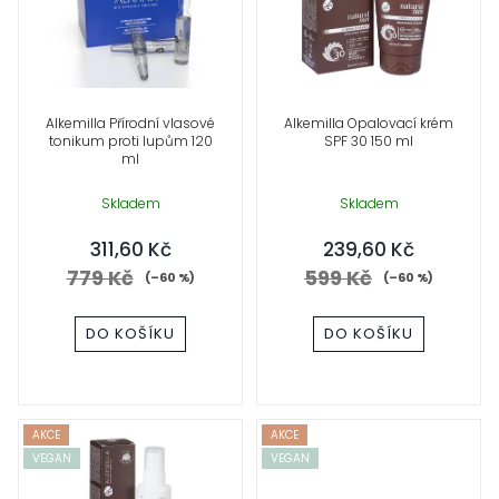
p
i
s
Alkemilla Přírodní vlasové
Alkemilla Opalovací krém
tonikum proti lupům 120
SPF 30 150 ml
p
ml
r
Skladem
Skladem
311,60 Kč
239,60 Kč
o
779 Kč
599 Kč
(–60 %)
(–60 %)
d
DO KOŠÍKU
DO KOŠÍKU
u
k
t
AKCE
AKCE
VEGAN
VEGAN
ů