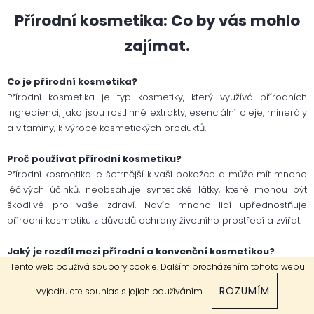
Přírodní kosmetika: Co by vás mohlo
zajímat.
Co je přírodní kosmetika?
Přírodní kosmetika je typ kosmetiky, který využívá přírodních
ingrediencí, jako jsou rostlinné extrakty, esenciální oleje, minerály
a vitamíny, k výrobě kosmetických produktů.
Proč používat přírodní kosmetiku?
Přírodní kosmetika je šetrnější k vaší pokožce a může mít mnoho
léčivých účinků, neobsahuje syntetické látky, které mohou být
škodlivé pro vaše zdraví. Navíc mnoho lidí upřednostňuje
přírodní kosmetiku z důvodů ochrany životního prostředí a zvířat.
Jaký je rozdíl mezi přírodní a konvenční kosmetikou?
Konvenční kosmetika může obsahovat chemické látky, jako jsou
Tento web používá soubory cookie. Dalším procházením tohoto webu
parabeny, ftaláty, sulfáty a další syntetické složky, zatímco
ROZUMÍM
vyjadřujete souhlas s jejich používáním.
přírodní kosmetika využívá pouze přírodních ingrediencí. Přírodní
kosmetika je tedy šetrnější k vaší pokožce, bezpečnější a může