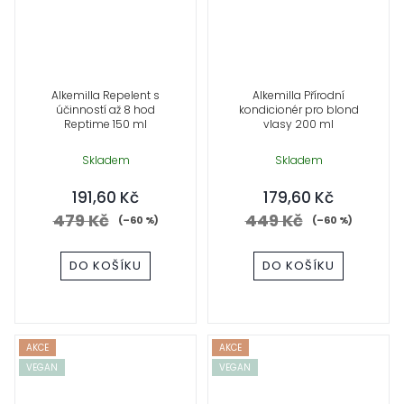
Alkemilla Repelent s
Alkemilla Přírodní
účinností až 8 hod
kondicionér pro blond
Reptime 150 ml
vlasy 200 ml
Skladem
Skladem
191,60 Kč
179,60 Kč
479 Kč
449 Kč
(–60 %)
(–60 %)
DO KOŠÍKU
DO KOŠÍKU
AKCE
AKCE
VEGAN
VEGAN