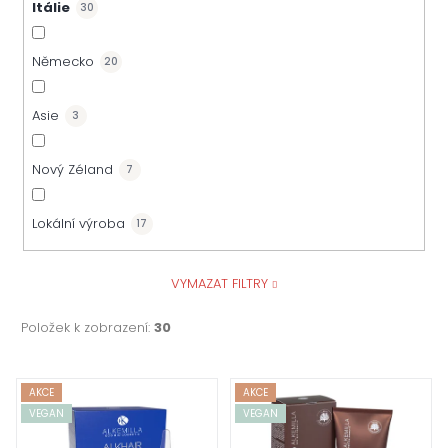
Itálie
30
Německo
20
Asie
3
Nový Zéland
7
Lokální výroba
17
VYMAZAT FILTRY
Položek k zobrazení:
30
V
AKCE
AKCE
VEGAN
VEGAN
ý