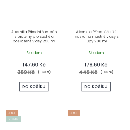
Alkemilla Přírodní šampón
Alkemilla Přírodní čistící
s proteiny pro suché a
maska na mastné vlasy s
poškozené vlasy 250 ml
lupy 200 ml
Skladem
Skladem
147,60 Kč
179,60 Kč
369 Kč
449 Kč
(–60 %)
(–60 %)
DO KOŠÍKU
DO KOŠÍKU
AKCE
AKCE
VEGAN