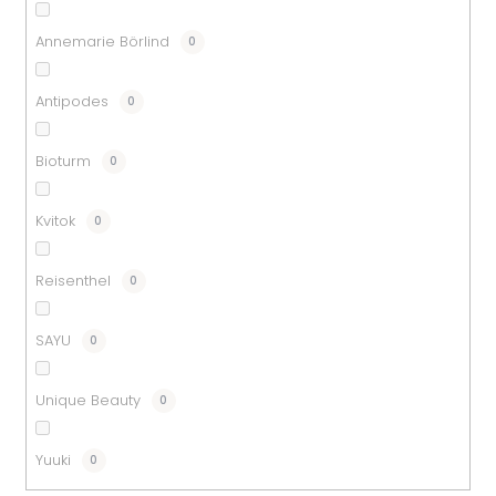
t
Annemarie Börlind
0
ů
Antipodes
0
Bioturm
0
Kvitok
0
Reisenthel
0
SAYU
0
Unique Beauty
0
Yuuki
0