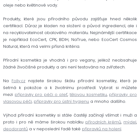
oleje nebo květinové vody.
Produkty, které jsou přírodního původu zajišťuje hned několik
certifikací. Důraz je kladen na složení a původ ingrediencí, ale i
na recyklovatelnost obalového materiálu. Nejznámější certifikace
je například EcoCert, CPK, BDIH, NaTrue, nebo EcoCert Cosmos
Natural, která má velmi přísná kritéria.
Přírodní kosmetika je vhodná i pro vegany, jelikož neobsahuje
žádné živočišné produkty a ani není testována na zvířatech.
Na
Folly.cz
najdete širokou škálu přírodní kosmetiky, která je
šetrná k pokožce a k životnímu prostředí. Vybrat si můžete
mezi
přípravky pro péči o pleť
,
tělovou kosmetiku
,
přípravky pro
vlasovou péči
,
přípravky pro ústní hygienu
a mnoho dalšího.
Výhod přírodní kosmetiky si stále častěji začínají všímat i muži a
proto i pro ně máme širokou nabídku
přírodních krémů
,
mýdel
,
deodorantů
a v neposlední řadě také
přípravků na holení
.