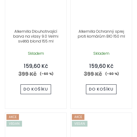
Alkemilla Dlouhotrvající
Alkemilla Ochranný sprej
barva na vlasy 9.0 Velmi
proti komárům BIO 150 ml
světlá blond 155 ml
Skladem
Skladem
159,60 Kč
159,60 Kč
399 Kč
399 Kč
(–60 %)
(–60 %)
DO KOŠÍKU
DO KOŠÍKU
AKCE
AKCE
VEGAN
VEGAN