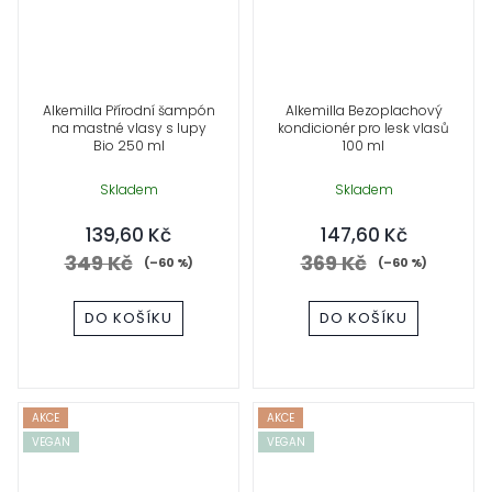
Alkemilla Přírodní šampón
Alkemilla Bezoplachový
na mastné vlasy s lupy
kondicionér pro lesk vlasů
Bio 250 ml
100 ml
Skladem
Skladem
139,60 Kč
147,60 Kč
349 Kč
369 Kč
(–60 %)
(–60 %)
DO KOŠÍKU
DO KOŠÍKU
AKCE
AKCE
VEGAN
VEGAN