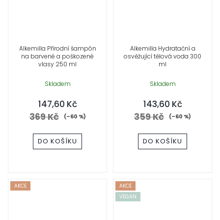
Alkemilla Přírodní šampón
Alkemilla Hydratační a
na barvené a poškozené
osvěžující tělová voda 300
vlasy 250 ml
ml
Skladem
Skladem
147,60 Kč
143,60 Kč
369 Kč
359 Kč
(–60 %)
(–60 %)
DO KOŠÍKU
DO KOŠÍKU
AKCE
AKCE
VEGAN