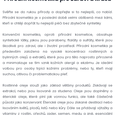
d
a
Svěřte se do rukou přírody a dopřejte si to nejlepší, co nabízí.
c
í
Přírodní kosmetika je v poslední době velmi oblíbená mezi lidmi,
p
kteří si chtějí dopřát tu nejlepší péči bez zbytečné syntetiky.
r
v
Konvenční kosmetika, oproti přírodní kosmetice, obsahuje
k
y
syntetické látky, jakou jsou parabeny, ftaláty a sulfáty, které jsou
v
škodlivé pro zdraví, ale i životní prostředí. Přírodní kosmetika je
ý
především založena na vysoké koncentraci rostlinných a
p
bylinných olejů a extraktů, které jsou pro tělo naprosto přirozené
i
a minimalizuje se tím vznik kožních alergií a ekzému. Je ideální
s
u
volbou pro osoby trpící kožními problémy, nebo ty, kteří mají
suchou, citlivou či problematickou pleť.
Rostlinné oleje slouží jako základ většiny produktů. Získávají se
extrakcí, nebo jsou lisované za studena. Oleje jsou doplněny o
éterické oleje, které plní jak vonnou funkci, ale také částečně
působí jako konzervant. Éterické oleje jsou získané destilací nebo
lisováním květů, plodů, listů nebo kůry. Dále se přidávají výtažky a
vitamíny z rostlin, ořechů, jader, semen, medu a jiné, esenciální