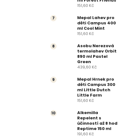
ml Forest Friends
151,60 Kč
Mepal Lahev pro
děti Campus 400
ml Cool Mint
151,60 Kč
Asobu Nerezová
termolahev Orbit
890 ml Pastel
Green
439,60 Kč
Mepal Hrnek pro
děti Campus 300
ml Little Dutch
Little Farm
151,60 Kč
Alkemilla
Repelent s
účinností až 8 hod
Reptime 150 ml
191,60 Kč