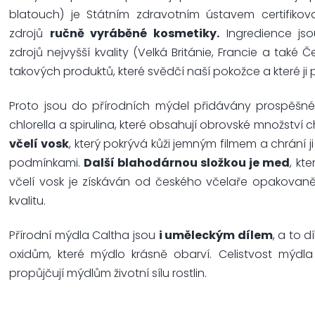
blatouch) je Státním zdravotním ústavem certifikova
zdrojů
ručně vyráběné kosmetiky.
Ingredience js
zdrojů nejvyšší kvality (Velká Británie, Francie a také Č
takových produktů, které svědčí naší pokožce a které ji
Proto jsou do přírodních mýdel přidávány prospěšné 
chlorella a spirulina, které obsahují obrovské množství c
včelí vosk
, který pokrývá kůži jemným filmem a chrání 
podmínkami.
Další blahodárnou složkou je med
, kt
včelí vosk je získáván od českého včelaře opakovan
kvalitu.
Přírodní mýdla Caltha jsou
i uměleckým dílem
, a to 
oxidům, které mýdlo krásně obarví. Celistvost mýdla 
propůjčují mýdlům životní sílu rostlin.