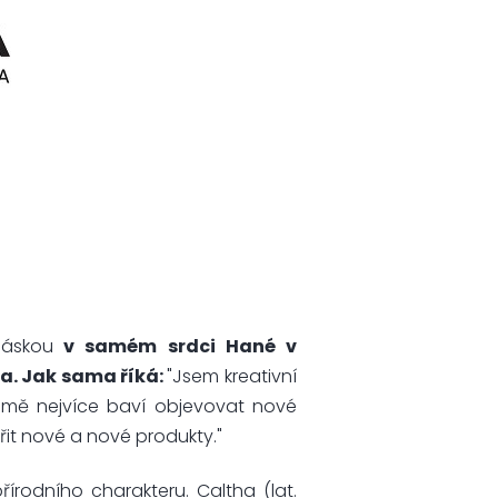
láskou
v samém srdci Hané v
a. Jak sama říká:
"Jsem kreativní
 mě nejvíce baví objevovat nové
řit nové a nové produkty."
írodního charakteru. Caltha (lat.