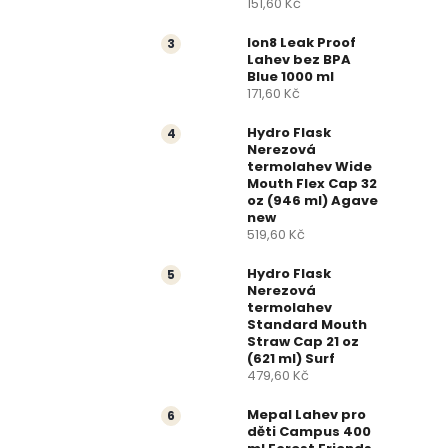
151,60 Kč
a
Ion8 Leak Proof
n
Lahev bez BPA
Blue 1000 ml
171,60 Kč
n
Hydro Flask
í
Nerezová
termolahev Wide
p
Mouth Flex Cap 32
oz (946 ml) Agave
new
a
519,60 Kč
n
Hydro Flask
Nerezová
e
termolahev
Standard Mouth
Straw Cap 21 oz
l
(621 ml) Surf
479,60 Kč
Mepal Lahev pro
děti Campus 400