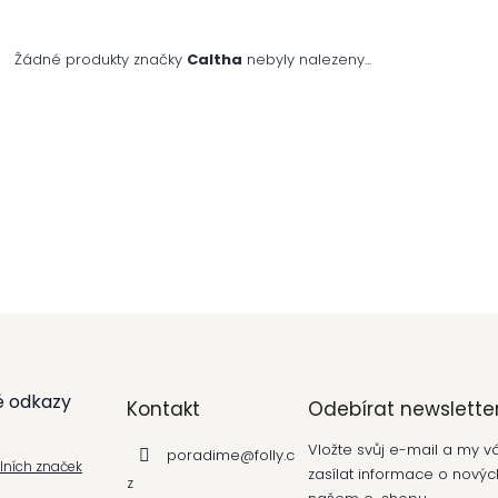
Žádné produkty značky
Caltha
nebyly nalezeny...
é odkazy
Kontakt
Odebírat newslette
Vložte svůj e-mail a my
poradime
@
folly.c
álních značek
zasílat informace o nový
z