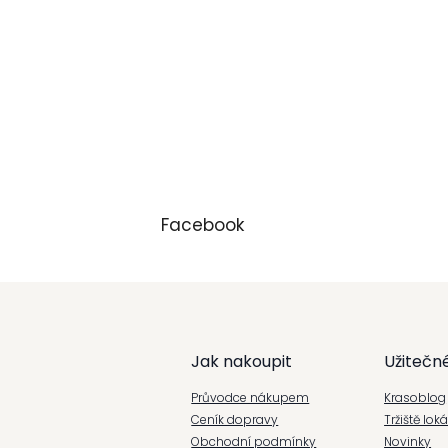
Facebook
Z
á
Jak nakoupit
Užitečn
p
Průvodce nákupem
Krasoblog
a
Ceník dopravy
Tržiště lok
Obchodní podmínky
Novinky