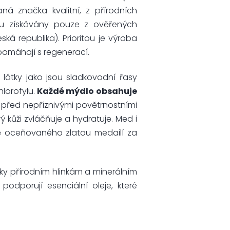
ná značka kvalitní, z přírodních
ou získávány pouze z ověřených
eská republika). Prioritou je výroba
 pomáhají s regenerací.
látky jako jsou sladkovodní řasy
hlorofylu.
Každé mýdlo obsahuje
ji před nepříznivými povětrnostními
erý kůži zvláčňuje a hydratuje. Med i
ě oceňovaného zlatou medailí za
díky přírodním hlinkám a minerálním
podporují esenciální oleje, které