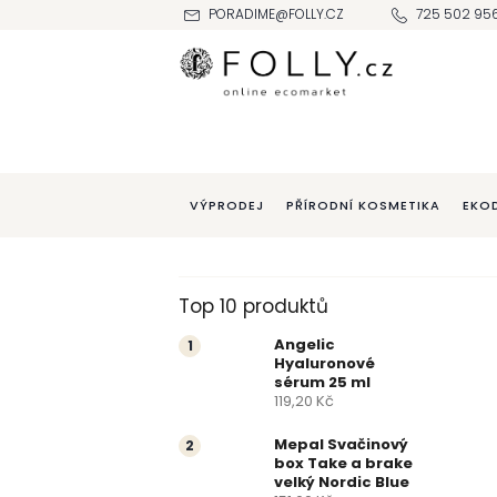
Přejít
PORADIME@FOLLY.CZ
725 502 95
na
obsah
VÝPRODEJ
PŘÍRODNÍ KOSMETIKA
EKO
P
Top 10 produktů
o
Angelic
Hyaluronové
s
sérum 25 ml
119,20 Kč
t
Mepal Svačinový
box Take a brake
r
velký Nordic Blue