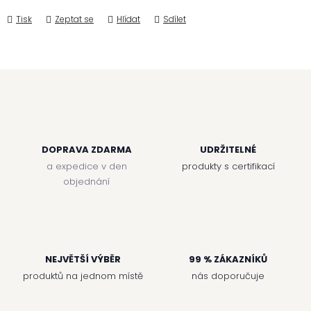
Tisk
Zeptat se
Hlídat
Sdílet
DOPRAVA ZDARMA
UDRŽITELNÉ
a expedice v den
produkty s certifikací
objednání
NEJVĚTŠÍ VÝBĚR
99 % ZÁKAZNÍKŮ
produktů na jednom místě
nás doporučuje