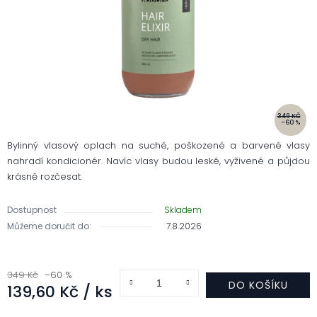
349 KČ
–60 %
Bylinný vlasový oplach na suché, poškozené a barvené vlasy
nahradí kondicionér. Navíc vlasy budou leské, vyživené a půjdou
krásně rozčesat.
Dostupnost
Skladem
Můžeme doručit do:
7.8.2026
349 Kč
–60 %
DO KOŠÍKU
139,60 Kč
/ ks
Měrná cena: