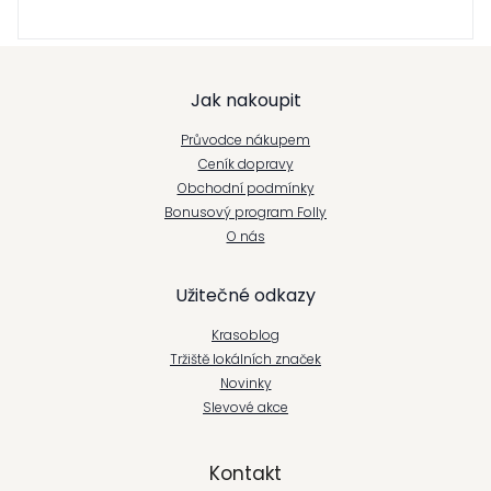
Z
Jak nakoupit
á
Průvodce nákupem
p
Ceník dopravy
Obchodní podmínky
a
Bonusový program Folly
t
O nás
í
Užitečné odkazy
Krasoblog
Tržiště lokálních značek
Novinky
Slevové akce
Kontakt