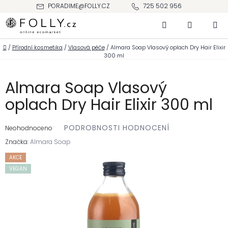
Přejít
PORADIME@FOLLY.CZ
725 502 956
na
Hledat
NÁKUPNÍ
obsah
KOŠÍK
Domů
/
Přírodní kosmetika
/
Vlasová péče
/
Almara Soap Vlasový oplach Dry Hair Elixir
300 ml
Almara Soap Vlasový
oplach Dry Hair Elixir 300 ml
Průměrné
PODROBNOSTI HODNOCENÍ
hodnocení
Neohodnoceno
produktu
je
Značka:
Almara Soap
0,0
z 5
hvězdiček.
AKCE
VEGAN