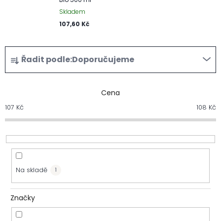
Skladem
107,60 Kč
Ř
Řadit podle:
Doporučujeme
a
z
Cena
107
Kč
108
Kč
e
n
í
Na skladě
1
p
r
Značky
o