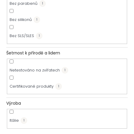
Bez parabenů
1
Bez silikonů
1
Bez SLS/SLES
1
Šetrnost k přírodě a lidem
Netestováno na zvířatech
1
Certifikované produkty
1
Výroba
Itálie
1