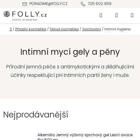
Přejít
PORADIME@FOLLY.CZ
725 502 956
na
Hledat
NÁKUPNÍ
obsah
KOŠÍK
Domů
/
Přírodní kosmetika
/
Tělová kosmetika
/
Sprchování
/
Intimní hygiena
Intimní mycí gely a pěny
Přírodní jemná péče s antimykotickými a zklidňujícími
účinky respektující pH intimních partií ženy i muže.
Nejprodávanější
Alkemilla Jemný výživný sprchový gel Lesní ovoce
Bio 500 ml