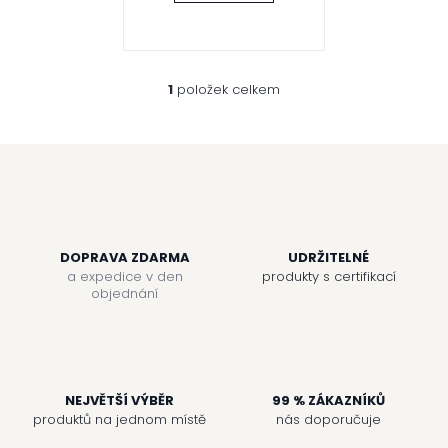
k
t
1
položek celkem
O
v
ů
l
á
d
a
c
í
p
r
DOPRAVA ZDARMA
UDRŽITELNÉ
v
a expedice v den
produkty s certifikací
k
objednání
y
v
ý
p
i
NEJVĚTŠÍ VÝBĚR
99 % ZÁKAZNÍKŮ
s
u
produktů na jednom místě
nás doporučuje