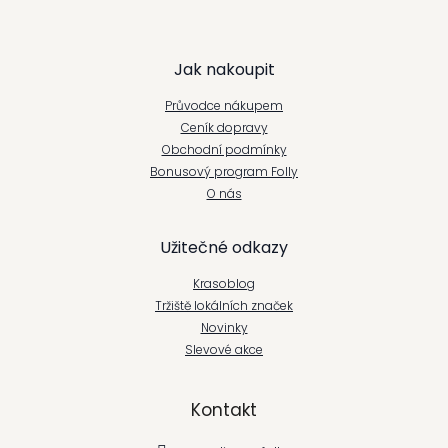
Z
Jak nakoupit
á
Průvodce nákupem
p
Ceník dopravy
Obchodní podmínky
a
Bonusový program Folly
t
O nás
í
Užitečné odkazy
Krasoblog
Tržiště lokálních značek
Novinky
Slevové akce
Kontakt