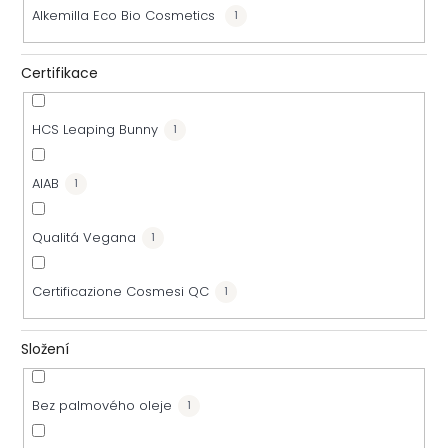
Alkemilla Eco Bio Cosmetics
1
d
u
Certifikace
k
HCS Leaping Bunny
1
t
AIAB
1
ů
Qualitá Vegana
1
Certificazione Cosmesi QC
1
Složení
Bez palmového oleje
1