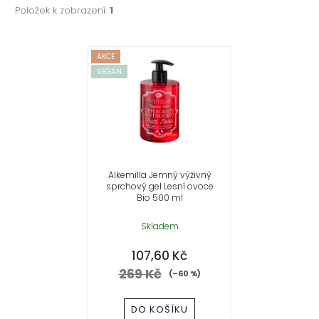
Položek k zobrazení:
1
V
AKCE
VEGAN
ý
p
i
s
Alkemilla Jemný výživný
sprchový gel Lesní ovoce
p
Bio 500 ml
r
Skladem
107,60 Kč
o
269 Kč
(–60 %)
d
DO KOŠÍKU
u