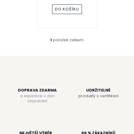
d
DO KOŠÍKU
u
k
t
1
položek celkem
O
v
ů
l
á
d
a
c
í
p
r
DOPRAVA ZDARMA
UDRŽITELNÉ
v
a expedice v den
produkty s certifikací
k
objednání
y
v
ý
p
i
NEJVĚTŠÍ VÝBĚR
99 % ZÁKAZNÍKŮ
s