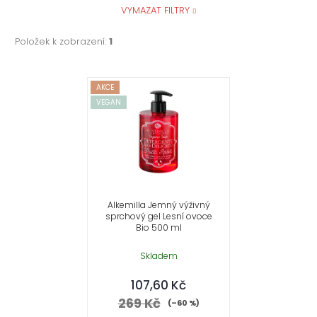
VYMAZAT FILTRY
Položek k zobrazení:
1
V
AKCE
VEGAN
ý
p
i
s
Alkemilla Jemný výživný
sprchový gel Lesní ovoce
p
Bio 500 ml
r
Skladem
107,60 Kč
o
269 Kč
(–60 %)