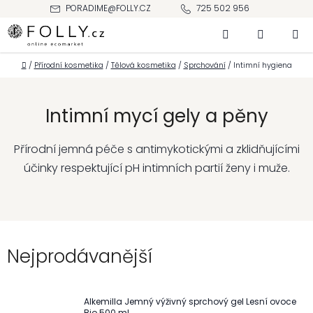
Přejít
PORADIME@FOLLY.CZ
725 502 956
na
Hledat
NÁKUPNÍ
obsah
KOŠÍK
Domů
/
Přírodní kosmetika
/
Tělová kosmetika
/
Sprchování
/
Intimní hygiena
Intimní mycí gely a pěny
Přírodní jemná péče s antimykotickými a zklidňujícími
účinky respektující pH intimních partií ženy i muže.
Nejprodávanější
Alkemilla Jemný výživný sprchový gel Lesní ovoce
Bio 500 ml