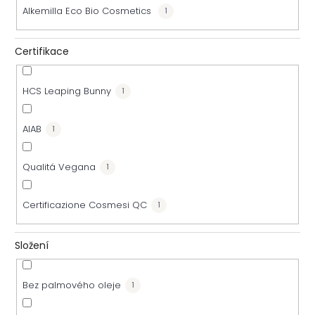
Alkemilla Eco Bio Cosmetics
1
d
u
Certifikace
k
HCS Leaping Bunny
1
t
AIAB
1
ů
Qualitá Vegana
1
Certificazione Cosmesi QC
1
Složení
Bez palmového oleje
1