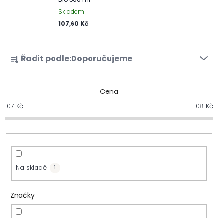
Skladem
107,60 Kč
Ř
Řadit podle:
Doporučujeme
a
z
Cena
107
Kč
108
Kč
e
n
í
Na skladě
1
p
r
Značky
o