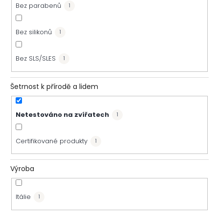
Bez parabenů
1
Bez silikonů
1
Bez SLS/SLES
1
Šetrnost k přírodě a lidem
Netestováno na zvířatech
1
Certifikované produkty
1
Výroba
Itálie
1