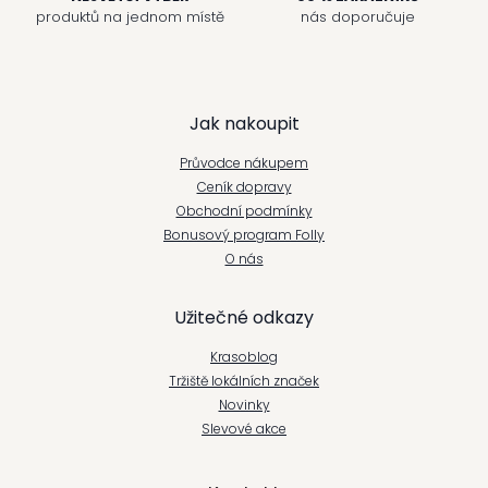
u
produktů na jednom místě
nás doporučuje
Z
Jak nakoupit
á
Průvodce nákupem
p
Ceník dopravy
Obchodní podmínky
a
Bonusový program Folly
t
O nás
í
Užitečné odkazy
Krasoblog
Tržiště lokálních značek
Novinky
Slevové akce