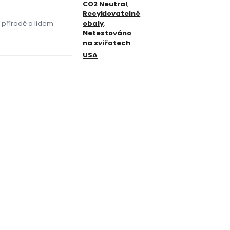
CO2 Neutral
,
Recyklovatelné
k přírodě a lidem
obaly
,
Netestováno
na zvířatech
USA