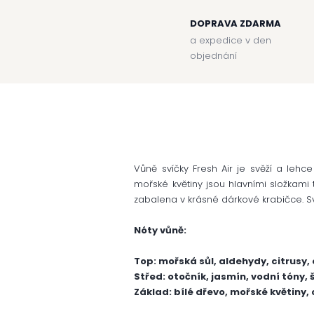
DOPRAVA ZDARMA
a expedice v den
objednání
Vůně svíčky Fresh Air je svěží a lehce
mořské květiny jsou hlavními složkami 
zabalena v krásné dárkové krabičce. Sv
Nóty vůně:
Top: mořská sůl, aldehydy, citrusy,
Střed: otočník, jasmín, vodní tóny,
Základ: bílé dřevo, mořské květiny,