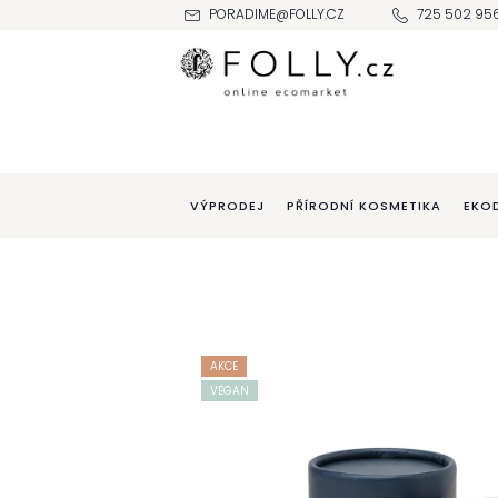
Přejít
PORADIME@FOLLY.CZ
725 502 95
na
obsah
VÝPRODEJ
PŘÍRODNÍ KOSMETIKA
EKO
AKCE
VEGAN