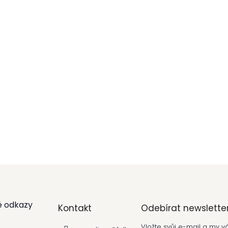
é odkazy
Kontakt
Odebírat newslette
Vložte svůj e-mail a my