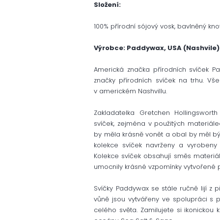
Složení:
100% přírodní sójový vosk, bavlněný kno
Výrobce: Paddywax, USA (Nashvile)
Americká značka přírodních svíček Pad
značky přírodních svíček na trhu. Vše
v americkém Nashvillu.
Zakladatelka Gretchen Hollingsworth
svíček, zejména v použitých materiále
by měla krásně vonět a obal by měl být 
kolekce svíček navrženy a vyrobeny
Kolekce svíček obsahují směs materiálů
umocnily krásné vzpomínky vytvořené př
Svíčky Paddywax se stále ručně lijí z 
vůně jsou vytvářeny ve spolupráci s p
celého světa. Zamilujete si ikonickou