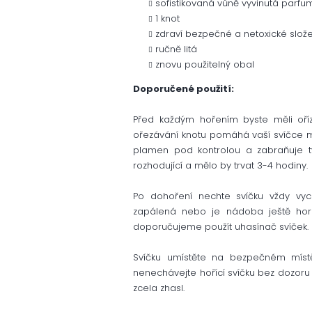
sofistikovaná vůně vyvinutá parfu
1 knot
zdraví bezpečné a netoxické slože
ručně litá
znovu použitelný obal
Doporučené použití:
Před každým hořením byste měli oříz
ořezávání knotu pomáhá vaší svíčce mít
plamen pod kontrolou a zabraňuje tv
rozhodující a mělo by trvat 3-4 hodiny.
Po dohoření nechte svíčku vždy vyc
zapálená nebo je nádoba ještě horká
doporučujeme použít uhasínač svíček.
Svíčku umístěte na bezpečném místě
nenechávejte hořící svíčku bez dozoru
zcela zhasl.