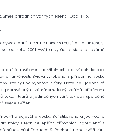
t. Směs přírodních vonných esencí. Obal sklo.
.
dywax patří mezi nejuniverzálnější a nejfunkčnější
 se od roku 2001 vyvíjí a vyrábí v sídle a továrně
 promítá myšlenku udržitelnosti do všech kolekcí
ch a funkčnosti. Svíčka vyrobená z přírodního vosku
využitelný i po vyhoření svíčky. Proto jsou jednotlivé
 s promyšleným záměrem, který začíná příběhem.
, textur, tvarů a jedinečných vůní, tak aby společně
i světle svíček.
přírodního sójového vosku. Sofistikované a jedinečné
arfuméry z těch nejlepších přírodních ingrediencí z
 kořeněnou vůni Tobacco & Pachouli nebo svěží vůni