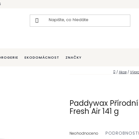
6
DROGERIE
EKODOMÁCNOST
ZNAČKY
Domů
/
Akce
/
Výpro
Paddywax Přírodní 
Fresh Air 141 g
Průměrné
PODROBNOST
hodnocení
Neohodnoceno
produktu