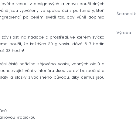
sójového vosku v designových a znovu použitelných
ůně jsou vytvářeny ve spolupráci s parfuméry, kteří
Šetrnost 
 ingrediencí po celém světě tak, aby vůně doplnila
Výroba
 závislosti na nádobě a prostředí, ve kterém svíčka
ůžeme použít, že každých 30 g vosku dává 6-7 hodin
až 33 hodin!
si čistě hořícího sójového vosku, vonných olejů a
louhotrvající vůni v interiéru. Jsou zdraví bezpečné a
aláty a složky živočišného původu, díky čemuž jsou
vůně
árkovou krabičkou