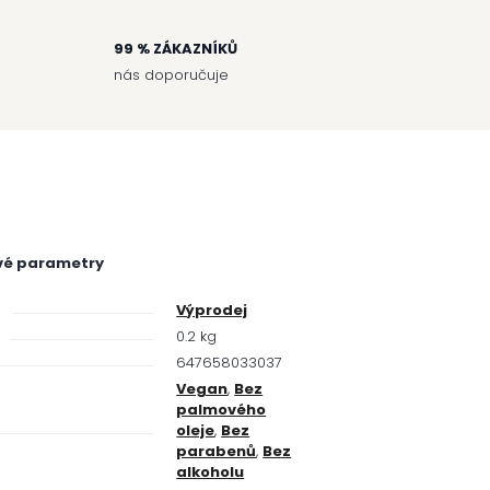
99 % ZÁKAZNÍKŮ
nás doporučuje
vé parametry
e
Výprodej
0.2 kg
647658033037
Vegan
,
Bez
palmového
oleje
,
Bez
parabenů
,
Bez
alkoholu