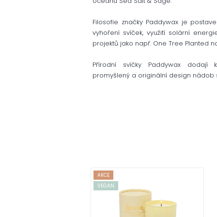
oceánu Sea Salt & Sage.
Filosofie značky Paddywax je postaven
vyhoření svíček, využití solární energi
projektů jako např. One Tree Planted n
Přírodní svíčky Paddywax dodají k
promyšlený a originální design nádob 
AKCE
VEGAN