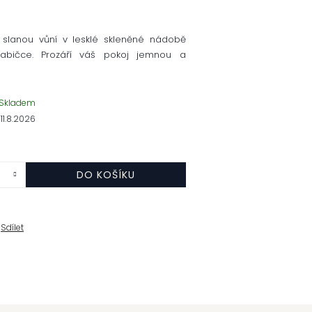
e slanou vůní v lesklé skleněné nádobě
abičce. Prozáří váš pokoj jemnou a
Skladem
11.8.2026
DO KOŠÍKU
Sdílet