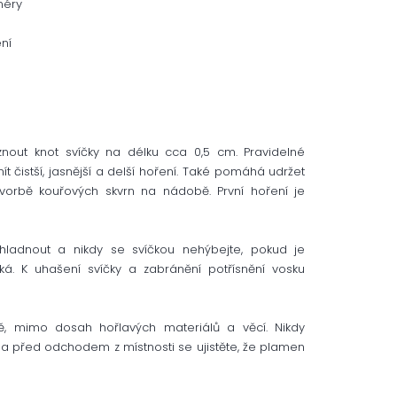
méry
ní
nout knot svíčky na délku cca 0,5 cm. Pravidelné
 čistší, jasnější a delší hoření. Také pomáhá udržet
orbě kouřových skvrn na nádobě. První hoření je
hladnout a nikdy se svíčkou nehýbejte, pokud je
. K uhašení svíčky a zabránění potřísnění vosku
, mimo dosah hořlavých materiálů a věcí. Nikdy
 a před odchodem z místnosti se ujistěte, že plamen