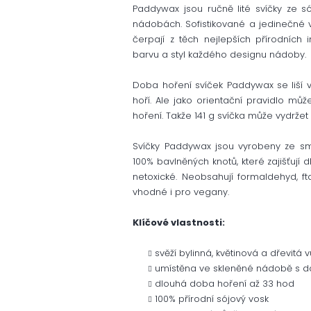
Paddywax jsou ručně lité svíčky ze 
nádobách. Sofistikované a jedinečné v
čerpají z těch nejlepších přírodních
barvu a styl každého designu nádoby.
Doba hoření svíček Paddywax se liší v
hoří. Ale jako orientační pravidlo m
hoření. Takže 141 g
svíčka může vydržet 
Svíčky Paddywax jsou vyrobeny ze smě
100% bavlněných knotů, které zajišťují d
netoxické. Neobsahují formaldehyd, ft
vhodné i pro vegany.
Klíčové vlastnosti:
svěží bylinná, květinová a dřevitá 
umístěna ve skleněné nádobě s d
dlouhá doba hoření až 33 hod
100% přírodní sójový vosk