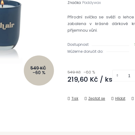
je
Značka:
Paddywax
0,0
z 5
hvězdiček.
Přírodní svíčka se svěží a lehc
zabalena v krásné dárkové kr
příjemnou vůní.
Dostupnost
Můžeme doručit do:
549 KČ
549 Kč
–60 %
–60 %
219,60 Kč
/ ks
Měrná cena:
Tisk
Zeptat se
Hlídat