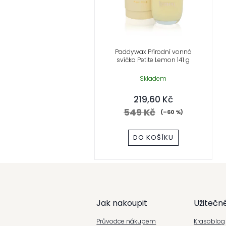
Paddywax Přírodní vonná
svíčka Petite Lemon 141 g
Skladem
219,60 Kč
549 Kč
(–60 %)
DO KOŠÍKU
Z
á
Jak nakoupit
Užitečn
p
Průvodce nákupem
Krasoblog