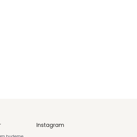
r
Instagram
 vám budeme