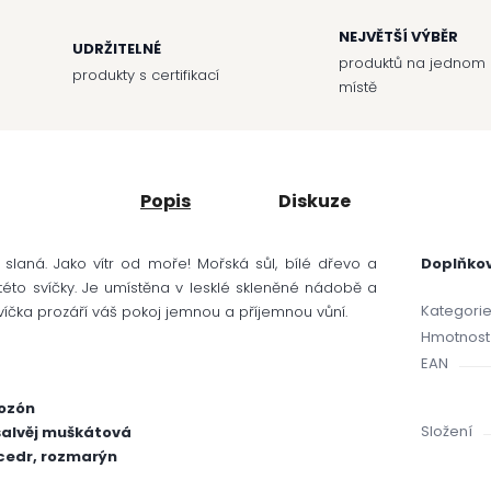
NEJVĚTŠÍ VÝBĚR
UDRŽITELNÉ
produktů na jednom
produkty s certifikací
místě
Popis
Diskuze
 slaná. Jako vítr od moře! Mořská sůl, bílé dřevo a
Doplňko
této svíčky. Je umístěna v lesklé skleněné nádobě a
Kategori
íčka prozáří váš pokoj jemnou a příjemnou vůní.
Hmotnost
EAN
 ozón
Složení
 šalvěj muškátová
 cedr, rozmarýn