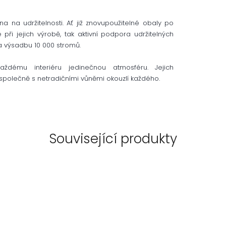
a na udržitelnosti. Ať již znovupoužitelné obaly po
e při jejich výrobě, tak aktivní podpora udržitelných
a výsadbu 10 000 stromů.
aždému interiéru jedinečnou atmosféru. Jejich
společně s netradičními vůněmi okouzlí každého.
Související produkty