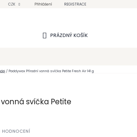
CZK
Přihlášení
REGISTRACE
PRÁZDNÝ KOŠÍK
NÁKUPNÍ
KOŠÍK
dej
/
Paddywax Přírodní vonná svíčka Petite Fresh Air 141 g
vonná svíčka Petite
I HODNOCENÍ