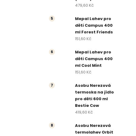
479,60 Kč
Mepal Lahev pro
děti Campus 400
ml Forest Friends
151,60 Kč
Mepal Lahev pro
děti Campus 400
ml Cool Mint
151,60 Kč
Asobu Nerezová
termoska na jídlo
pro děti 600 ml
Bestie Cow
419,60 Kč
Asobu Nerezová
termolahev Orbit