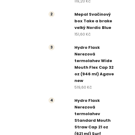
119,20 Kč
t
Mepal Svačinový
r
box Take a brake
a
velký Nordic Blue
151,60 Kč
n
Hydro Flask
n
Nerezová
termolahev Wide
í
Mouth Flex Cap 32
oz (946 ml) Agave
p
new
519,60 Kč
a
Hydro Flask
n
Nerezová
e
termolahev
Standard Mouth
l
Straw Cap 21 oz
(621 ml) Surf