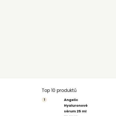
P
Top 10 produktů
o
Angelic
Hyaluronové
s
sérum 25 ml