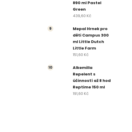
890 ml Pastel
Green
439,60 Kč
Mepal Hrnek pro
děti Campus 300
ml Little Dutch
Little Farm
151,60 Kč
Alkemilla
Repelent s
účinností až 8 hod
Reptime 150 ml
191,60 Kč