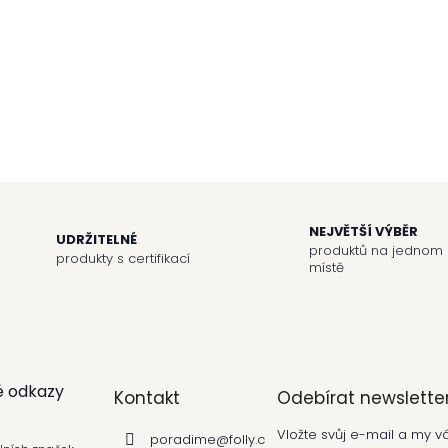
NEJVĚTŠÍ VÝBĚR
UDRŽITELNÉ
produktů na jednom
produkty s certifikací
místě
é odkazy
Kontakt
Odebírat newslette
Vložte svůj e-mail a my
poradime
@
folly.c