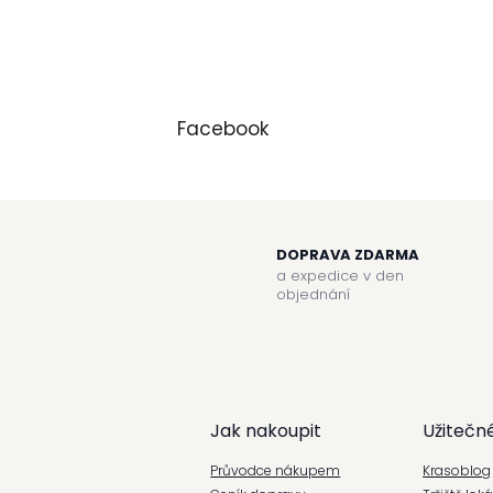
Facebook
DOPRAVA ZDARMA
a expedice v den
objednání
Z
á
Jak nakoupit
Užitečn
p
Průvodce nákupem
Krasoblog