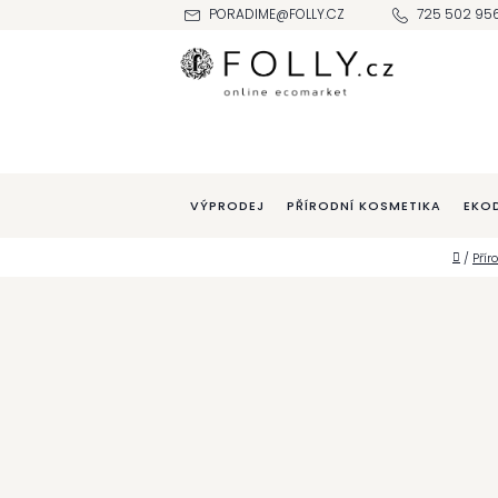
Přejít
PORADIME@FOLLY.CZ
725 502 95
na
obsah
VÝPRODEJ
PŘÍRODNÍ KOSMETIKA
EKO
Domů
/
Přír