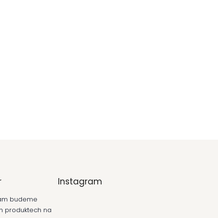
r
Instagram
 vám budeme
ch produktech na