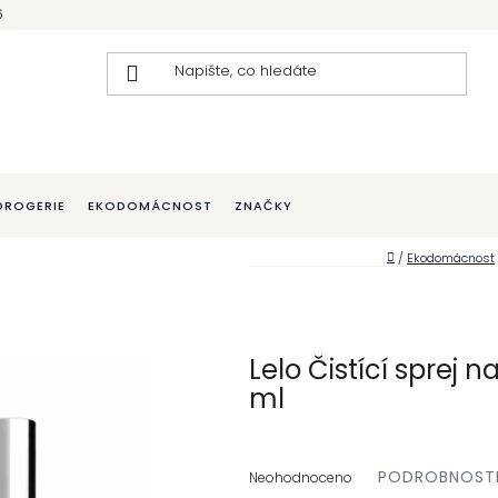
6
DROGERIE
EKODOMÁCNOST
ZNAČKY
Domů
/
Ekodomácnost
Lelo Čistící sprej 
ml
Průměrné
PODROBNOST
hodnocení
Neohodnoceno
produktu