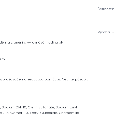
Šetrnost 
Výroba
ždění a zranění a vyrovnává hladinu pH
čem
rozprašovače na erotickou pomůcku. Nechte působit
n, Sodium C14-16, Olefin Sulfonate, Sodium Laryl
 , Poloxamer 184, Dexyl Glucoside, Chamomilla