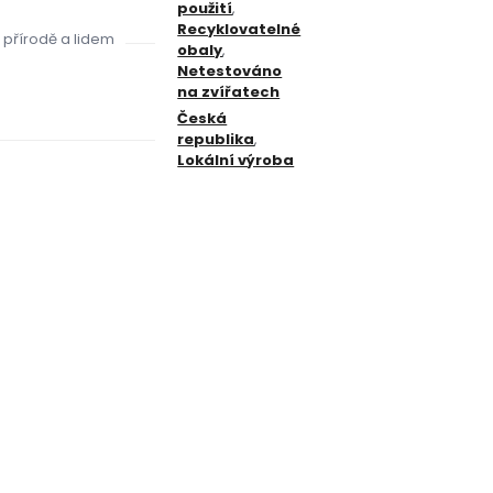
použití
,
Recyklovatelné
k přírodě a lidem
obaly
,
Netestováno
na zvířatech
Česká
republika
,
Lokální výroba