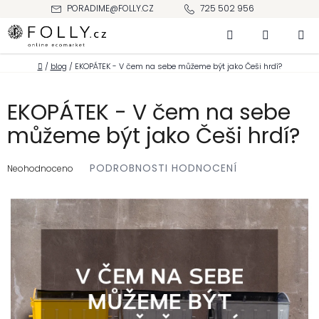
Přejít
PORADIME@FOLLY.CZ
725 502 956
na
Hledat
NÁKUPNÍ
obsah
KOŠÍK
Domů
/
blog
/
EKOPÁTEK - V čem na sebe můžeme být jako Češi hrdí?
EKOPÁTEK - V čem na sebe
můžeme být jako Češi hrdí?
Průměrné
PODROBNOSTI HODNOCENÍ
hodnocení
Neohodnoceno
produktu
je
0,0
z 5
hvězdiček.