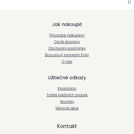
Z
Jak nakoupit
á
Průvodce nákupem
p
Ceník dopravy
Obchodní podmínky
a
Bonusový program Folly
t
O nás
í
Užitečné odkazy
Krasoblog
Tržiště lokálních značek
Novinky
Slevové akce
Kontakt