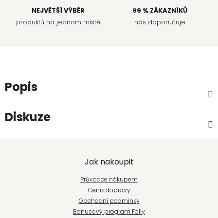
NEJVĚTŠÍ VÝBĚR
99 % ZÁKAZNÍKŮ
produktů na jednom místě
nás doporučuje
Popis
Diskuze
Z
Jak nakoupit
á
Průvodce nákupem
p
Ceník dopravy
Obchodní podmínky
a
Bonusový program Folly