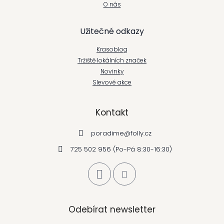
t
O nás
í
Užitečné odkazy
Krasoblog
Tržiště lokálních značek
Novinky
Slevové akce
Kontakt
poradime
@
folly.cz
725 502 956 (Po-Pá 8:30-16:30)
Odebírat newsletter