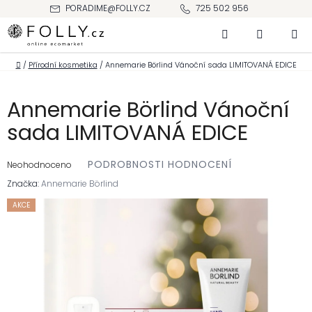
Přejít
PORADIME@FOLLY.CZ
725 502 956
na
Hledat
NÁKUPNÍ
obsah
KOŠÍK
Domů
/
Přírodní kosmetika
/
Annemarie Börlind Vánoční sada LIMITOVANÁ EDICE
Annemarie Börlind Vánoční
sada LIMITOVANÁ EDICE
Průměrné
PODROBNOSTI HODNOCENÍ
hodnocení
Neohodnoceno
produktu
je
Značka:
Annemarie Börlind
0,0
z 5
hvězdiček.
AKCE