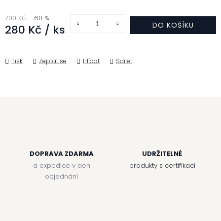
700 Kč
–60 %
DO KOŠÍKU
280 Kč
/ ks
Měrná cena:
Tisk
Zeptat se
Hlídat
Sdílet
DOPRAVA ZDARMA
UDRŽITELNÉ
a expedice v den
produkty s certifikací
objednání