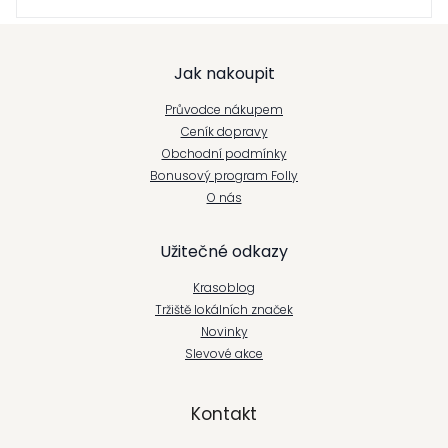
Z
Jak nakoupit
á
Průvodce nákupem
p
Ceník dopravy
Obchodní podmínky
a
Bonusový program Folly
t
O nás
í
Užitečné odkazy
Krasoblog
Tržiště lokálních značek
Novinky
Slevové akce
Kontakt