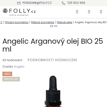
Přejít
PORADIME@FOLLY.CZ
725 502 956
na
Hledat
NÁKUPNÍ
obsah
KOŠÍK
Domů
/
Přírodní kosmetika
/
Pleťová kosmetika
/
Pleťové oleje
/
Angelic Arganový olej BIO
25 ml
Angelic Arganový olej BIO 25
ml
Průměrné
PODROBNOSTI HODNOCENÍ
hodnocení
43 hodnocení
produktu
je
Značka:
Angelic
3,6
z 5
hvězdiček.
AKCE
BESTSELLER