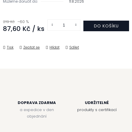
Můžeme doručit do:
11.8.2026
219 Kč
–60 %
DO KOŠÍKU
87,60 Kč
/ ks
Měrná cena:
Tisk
Zeptat se
Hlídat
Sdílet
DOPRAVA ZDARMA
UDRŽITELNÉ
a expedice v den
produkty s certifikací
objednání