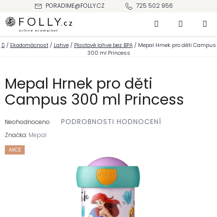
Přejít
PORADIME@FOLLY.CZ
725 502 956
na
Hledat
NÁKUPNÍ
obsah
KOŠÍK
Domů
/
Ekodomácnost
/
Lahve
/
Plastové lahve bez BPA
/
Mepal Hrnek pro děti Campus
300 ml Princess
Mepal Hrnek pro děti
Campus 300 ml Princess
Průměrné
PODROBNOSTI HODNOCENÍ
hodnocení
Neohodnoceno
produktu
je
Značka:
Mepal
0,0
z 5
hvězdiček.
AKCE