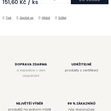
151,60 Kč
/ ks
Měrná cena:
Tisk
Zeptat se
Hlídat
Sdílet
DOPRAVA ZDARMA
UDRŽITELNÉ
a expedice v den
produkty s certifikací
objednání
NEJVĚTŠÍ VÝBĚR
99 % ZÁKAZNÍKŮ
produktů na jednom místě
nás doporučuje