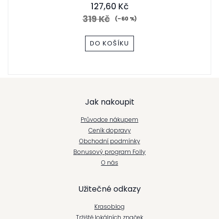
127,60 Kč
319 Kč
(–60 %)
DO KOŠÍKU
Z
Jak nakoupit
á
Průvodce nákupem
p
Ceník dopravy
Obchodní podmínky
a
Bonusový program Folly
t
O nás
í
Užitečné odkazy
Krasoblog
Tržiště lokálních značek