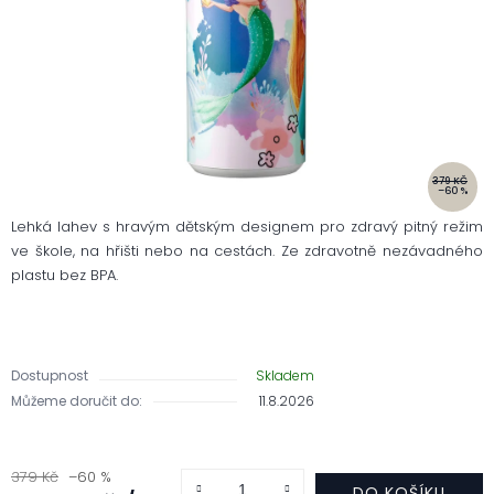
379 KČ
–60 %
Lehká lahev s hravým dětským designem pro zdravý pitný režim
ve škole, na hřišti nebo na cestách. Ze zdravotně nezávadného
plastu bez BPA.
Dostupnost
Skladem
Můžeme doručit do:
11.8.2026
379 Kč
–60 %
DO KOŠÍKU