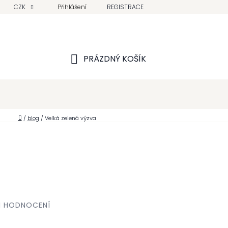
CZK
Přihlášení
REGISTRACE
PRÁZDNÝ KOŠÍK
NÁKUPNÍ
KOŠÍK
Domů
/
blog
/
Velká zelená výzva
I HODNOCENÍ