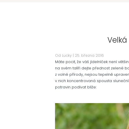
Velká
Od Lucky
| 25
. března 2016
Máte pocit, že váš jídelníček není větši
na svém talíři dejte přednost zelené ba
z volné přírody, nejsou tepelně upraven
v nich koncentrovaná spousta sluneční
potravin podívat blíže: