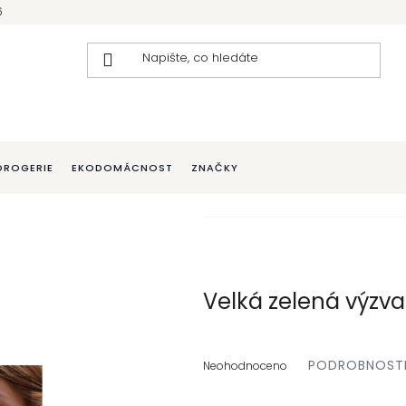
6
DROGERIE
EKODOMÁCNOST
ZNAČKY
Velká zelená výzva
Průměrné
PODROBNOST
hodnocení
Neohodnoceno
produktu
je
0,0