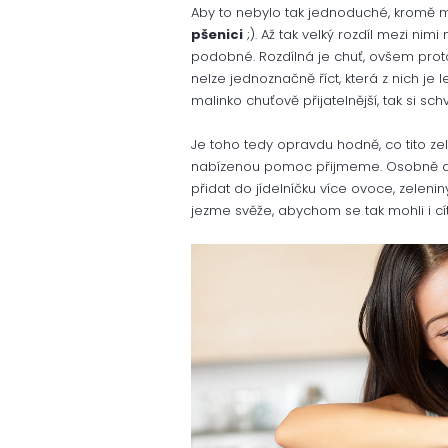
Aby to nebylo tak jednoduché, kromě 
pšenici
;). Až tak velký rozdíl mezi nim
podobné. Rozdílná je chuť, ovšem prot
nelze jednoznačně říct, která z nich je
malinko chuťově přijatelnější, tak si s
Je toho tedy opravdu hodně, co tito ze
nabízenou pomoc přijmeme. Osobně dopo
přidat do jídelníčku více ovoce, zelenin
jezme svěže, abychom se tak mohli i cítit