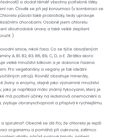
 předností) a dodat téměř všechny potřebné látky.
ní ran. Člověk se při její konzumaci (v kombinaci se
. Chlorela působí také probioticky, tedy upravuje
ivilizačními chorobami. Osobně jsem chlorelu
šení dlouhodobé únavy a také velké zlepšení
učit :).
kovodní sinice, nikoli řasa. Co se týče obsažených
ny A, B1, B2, B3, B6, B9, C, D, a E. Zkrátka skoro
uje velké množství bílkovin a je dokonce řazena
tem. Pro vegetariány a vegany je tak ideální
vočišných zdrojů. Rovněž obsahuje minerály,
nné živiny a enzymy, stejně jako významné množství
, jako je například málo známý fykocyanin, který je
 Také má pozitivní účinky na ledvinová onemocnění a
, zvyšuje obranyschopnost a přispívá k rychlejšímu
 a spirulina? Obecně se dá říci, že chlorela je lepší
xikaci organismu a pomáhá při cukrovce, zatímco
osílení vitality, nárůst svalové hmoty, zvýšení