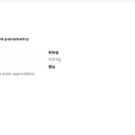
vé parametry
e
blog
0.01 kg
Bio
a byla vyprodána…