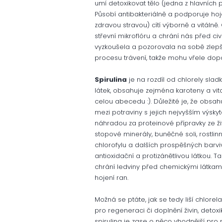
umí detoxikovat tělo (jedna z hlavních
Působí antibakteriálně a podporuje hoje
zdravou stravou) cítí výborně a vitálně
střevní mikroflóru a chrání nás před c
vyzkoušela a pozorovala na sobě zlep
procesu trávení, takže mohu vřele dopor
Spirulina
je na rozdíl od chlorely slad
látek, obsahuje zejména karoteny a vitamí
celou abecedu :). Důležité je, že obsah
mezi potraviny s jejich nejvyšším výsky
náhradou za proteinové přípravky ze ži
stopové minerály, buněčné soli, rostli
chlorofylu a dalších prospěšných barviv
antioxidační a protizánětlivou látkou.
chrání ledviny před chemickými látkami
hojení ran.
Možná se ptáte, jak se tedy liší chlorela
pro regeneraci či doplnění živin, deto
spirulina je zase o něco vhodnější pro p