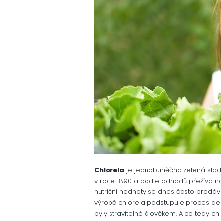
Chlorela
je jednobuněčná zelená sladk
v roce 1890 a podle odhadů přežívá na Z
nutriční hodnoty se dnes často prodává
výrobě chlorela podstupuje proces dezi
byly stravitelné člověkem. A co tedy c