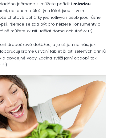
mladého ječmene si můžete pořídit i
mladou
i není, obsahem důležitých látek jsou si velmi
ože chuťové pohárky jednotlivých osob jsou různé,
 lepší. Pšenice se zdá být pro některé konzumenty o
chválně můžete zkusit udělat doma ochutnávku :).
lení drobečkové dokážou, a je už jen na nás, jak
ručuji kromě užívání tablet či pití zelených drinků
y a obyčejné vody. Začíná svěží jarní období, tak
! :)