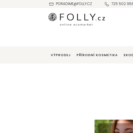
Přejít
PORADIME@FOLLY.CZ
725 502 95
na
obsah
VÝPRODEJ
PŘÍRODNÍ KOSMETIKA
EKO