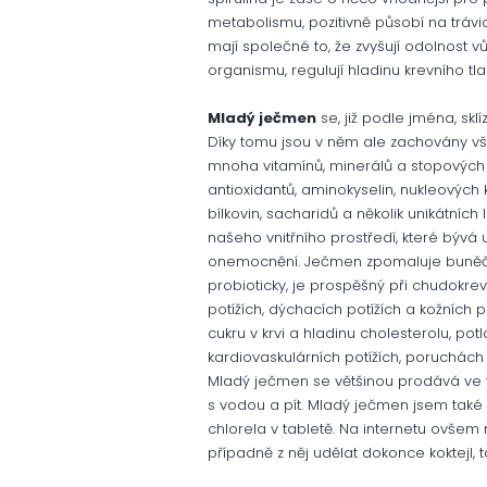
metabolismu, pozitivně působí na trávic
mají společné to, že zvyšují odolnost vů
organismu, regulují hladinu krevního tlak
Mladý ječmen
se, již podle jména, sklí
Díky tomu jsou v něm ale zachovány vš
mnoha vitamínů, minerálů a stopových 
antioxidantů, aminokyselin, nukleových
bílkovin, sacharidů a několik unikátníc
našeho vnitřního prostředí, které bývá 
onemocnění. Ječmen zpomaluje buněčné 
probioticky, je prospěšný při chudokrev
potížích, dýchacích potížích a kožníc
cukru v krvi a hladinu cholesterolu, po
kardiovaskulárních potížích, poruchách 
Mladý ječmen se většinou prodává ve 
s vodou a pít. Mladý ječmen jsem také
chlorela v tabletě. Na internetu ovšem n
případně z něj udělat dokonce koktejl, t