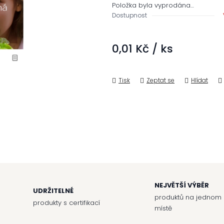
z 5
Položka byla vyprodána…
hvězdiček.
Dostupnost
0,01 Kč
/ ks
Měrná cena:
Tisk
Zeptat se
Hlídat
NEJVĚTŠÍ VÝBĚR
UDRŽITELNÉ
produktů na jednom
produkty s certifikací
místě