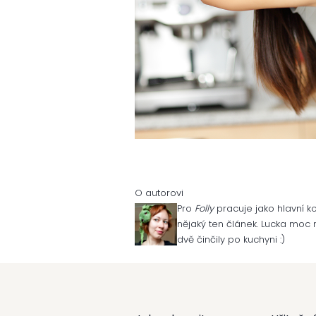
O autorovi
Pro
Folly
pracuje jako hlavní ko
nějaký ten článek. Lucka moc r
dvě činčily po kuchyni :)
Z
á