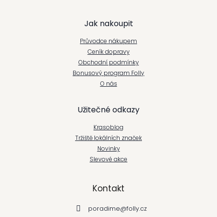
Z
Jak nakoupit
á
Průvodce nákupem
p
Ceník dopravy
Obchodní podmínky
a
Bonusový program Folly
t
O nás
í
Užitečné odkazy
Krasoblog
Tržiště lokálních značek
Novinky
Slevové akce
Kontakt
poradime
@
folly.cz