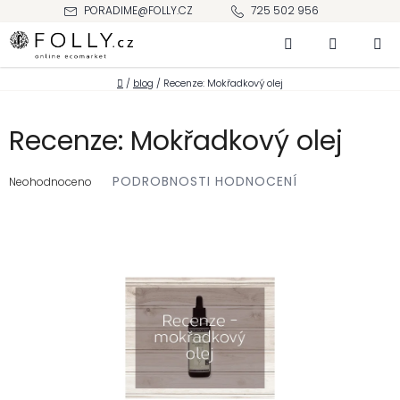
Přejít
PORADIME@FOLLY.CZ
725 502 956
na
Hledat
NÁKUPNÍ
obsah
KOŠÍK
Domů
/
blog
/
Recenze: Mokřadkový olej
Recenze: Mokřadkový olej
Průměrné
PODROBNOSTI HODNOCENÍ
hodnocení
Neohodnoceno
produktu
je
0,0
z 5
hvězdiček.