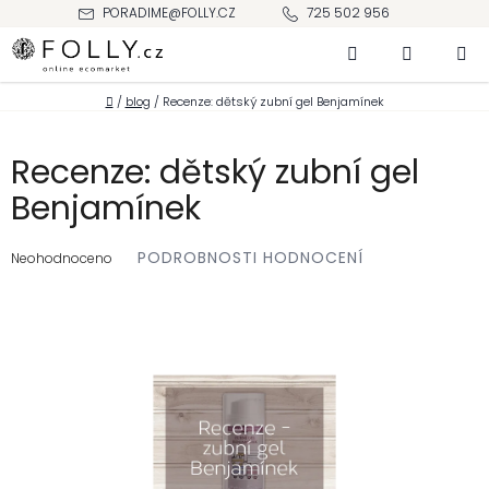
Přejít
PORADIME@FOLLY.CZ
725 502 956
na
Hledat
NÁKUPNÍ
obsah
KOŠÍK
Domů
/
blog
/
Recenze: dětský zubní gel Benjamínek
Recenze: dětský zubní gel
Benjamínek
Průměrné
PODROBNOSTI HODNOCENÍ
hodnocení
Neohodnoceno
produktu
je
0,0
z 5
hvězdiček.