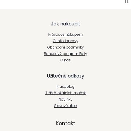
Z
Jak nakoupit
á
Průvodce nákupem
p
Ceník dopravy
Obchodní podmínky
a
Bonusový program Folly
t
O nás
í
Užitečné odkazy
Krasoblog
Tržiště lokálních značek
Novinky
Slevové akce
Kontakt