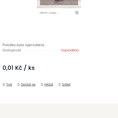
Položka byla vyprodána…
Dostupnost
Vyprodáno
0,01 Kč
/ ks
Měrná cena:
Tisk
Zeptat se
Hlídat
Sdílet