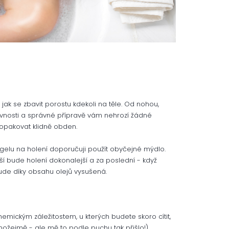
 jak se zbavit porostu kdekoli na těle. Od nohou,
šikovnosti a správné přípravě vám nehrozí žádné
opakovat klidně obden.
 gelu na holení doporučuji použít obyčejné mýdlo.
ší bude holení dokonalejší a za poslední - když
ude díky obsahu olejů vysušená.
mickým záležitostem, u kterých budete skoro cítit,
možejmě - ale mě to podle puchu tak přišlo!).