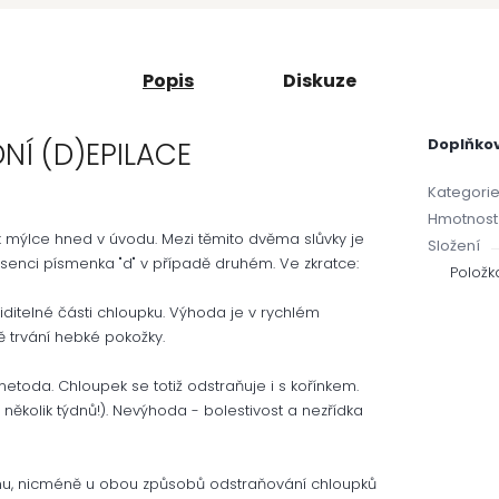
Popis
Diskuze
Doplňko
NÍ (D)EPILACE
Kategori
Hmotnost
 mýlce hned v úvodu. Mezi těmito dvěma slůvky je
Složení
bsenci písmenka "d" v případě druhém. Ve zkratce:
Položk
iditelné části chloupku. Výhoda je v rychlém
 trvání hebké pokožky.
 metoda. Chloupek se totiž odstraňuje i s kořínkem.
několik týdnů!). Nevýhoda - bolestivost a nezřídka
mu, nicméně u obou způsobů odstraňování chloupků