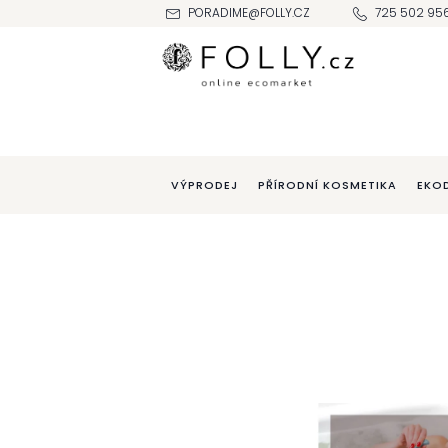
Přejít
PORADIME@FOLLY.CZ
725 502 95
na
obsah
VÝPRODEJ
PŘÍRODNÍ KOSMETIKA
EKO