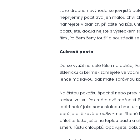
Jako drobná nevýhoda se jeví jistá bol
nepříjemný pocit trvá jen malou chvilič
nahřejete v dlaních, přiložíte na kůži, uh
opakujete, dokud nejste s výsledkem sp
film „Po čem ženy touží“ a soustředit
Cukrová pasta
Dá se využít na celé tělo i na obličej
Skleničku či kelímek zahřejete ve vodn
lehce mazlavou, pak máte správnou konz
Na čistou pokožku špachtlí nebo prsty
tenkou vrstvu. Pak máte dvě možnosti. 
"odtrhnete" jako samostatnou hmotu - př
použijete látkové proužky - nastříhané
přiložíte látku ještě na teplou pastu a 
směru růstu chloupků. Opakujete, dokud