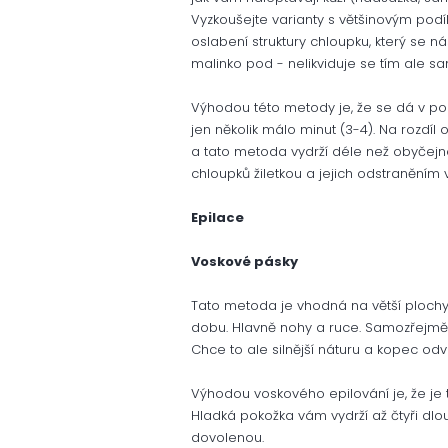
Vyzkoušejte varianty s většinovým podíl
oslabení struktury chloupku, který se n
malinko pod - nelikviduje se tím ale sa
Výhodou této metody je, že se dá v poh
jen několik málo minut (3-4). Na rozdíl
a tato metoda vydrží déle než obyčejn
chloupků žiletkou a jejich odstraněním 
Epilace
Voskové pásky
Tato metoda je vhodná na větší plochy 
dobu. Hlavně nohy a ruce. Samozřejmě se
Chce to ale silnější náturu a kopec odv
Výhodou voskového epilování je, že je
Hladká pokožka vám vydrží až čtyři dlou
dovolenou.