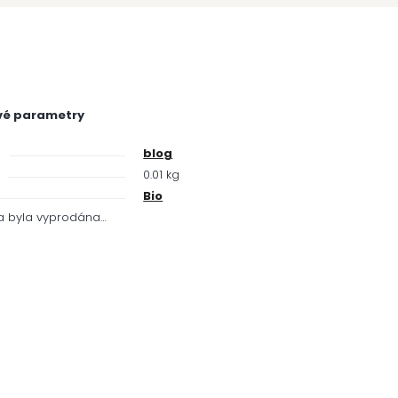
vé parametry
e
blog
0.01 kg
Bio
a byla vyprodána…