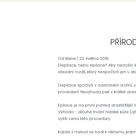
PŘÍROD
Od Bebe | 23
. května 2016
Depilace, nebo epilace? Aby nedošlo k
zásadní rozdíl, který nespočívá jen v a
Depilace spočívá v odstranění vrchní, v
provedení. Nevýhoda pak v krátké době
Epilace je na první pohled drastičtější
Výhoda - dlouhé trvání hladké kůže (až 
vyšší cena této procedury.
Každá z metod se hodí k něčemu jiné