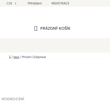
CZK
Přihlášení
REGISTRACE
PRÁZDNÝ KOŠÍK
NÁKUPNÍ
KOŠÍK
Domů
/
blog
/
Přírodní (d)epilace
I HODNOCENÍ