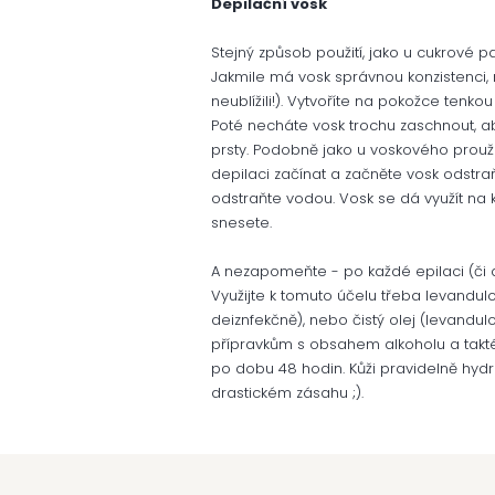
Depilační vosk
Stejný způsob použití, jako u cukrové pa
Jakmile má vosk správnou konzistenci, n
neublížili!). Vytvoříte na pokožce tenko
Poté necháte vosk trochu zaschnout, a
prsty. Podobně jako u voskového prou
depilaci začínat a začněte vosk odstra
odstraňte vodou. Vosk se dá využít na k
snesete.
A nezapomeňte - po každé epilaci (či dep
Využijte k tomuto účelu třeba levandul
deiznfekčně), nebo čistý olej (levandu
přípravkům s obsahem alkoholu a taktéž
po dobu 48 hodin. Kůži pravidelně hydr
drastickém zásahu ;).
Z