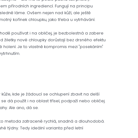
em přírodních ingrediencí. Fungují na principu
ásledně láme. Ovšem nejen nad kůží, ale ještě
motný kořínek chloupku, jako třeba u vytrhávání.
odě používat i na obličej, je bezbolestná a zabere
 od žiletky nové chloupky dorůstají bez drsného efektu
é holení. Je to vlastně kompromis mezi "posekáním"
vytrhnutím.
kůže, kde je žádoucí se ochlupení zbavit na delší
 dá použít i na oblast třísel, podpaží nebo obličej.
ahy. Ale ano, dá se.
 to metoda zatraceně rychlá, snadná a dlouhodobá.
hé týdny. Tedy ideální varianta před letní