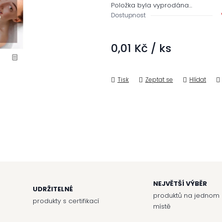
z 5
Položka byla vyprodána…
hvězdiček.
Dostupnost
0,01 Kč
/ ks
Měrná cena:
Tisk
Zeptat se
Hlídat
NEJVĚTŠÍ VÝBĚR
UDRŽITELNÉ
produktů na jednom
produkty s certifikací
místě