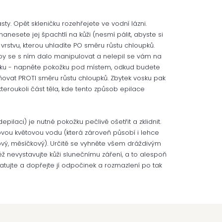
sty. Opět skleničku rozehřejete ve vodní lázni.
anesete jej špachtlí na kůži (nesmí pálit, abyste si
u vrstvu, kterou uhladíte PO směru růstu chloupků.
by se s ním dalo manipulovat a nelepil se vám na
žku - napněte pokožku pod místem, odkud budete
ňovat PROTI směru růstu chloupků. Zbytek vosku pak
teroukoli část těla, kde tento způsob epilace
ilaci) je nutné pokožku pečlivě ošetřit a zklidnit.
ovou květovou vodu (která zároveň působí i lehce
lový, měsíčkový). Určitě se vyhněte všem dráždivým
 nevystavujte kůži slunečnímu záření, a to alespoň
atujte a dopřejte jí odpočinek a rozmazlení po tak