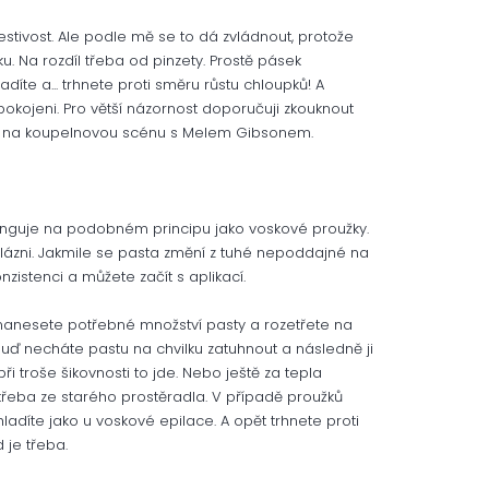
estivost. Ale podle mě se to dá zvládnout, protože
ku. Na rozdíl třeba od pinzety. Prostě pásek
ladíte a... trhnete proti směru růstu chloupků! A
okojeni. Pro větší názornost doporučuji zkouknout
 se na koupelnovou scénu s Melem Gibsonem.
. Funguje na podobném principu jako voskové proužky.
í lázni. Jakmile se pasta změní z tuhé nepoddajné na
istenci a můžete začít s aplikací.
 nanesete potřebné množství pasty a rozetřete na
Buď necháte pastu na chvilku zatuhnout a následně ji
i troše šikovnosti to jde. Nebo ještě za tepla
 třeba ze starého prostěradla. V případě proužků
uhladíte jako u voskové epilace. A opět trhnete proti
 je třeba.