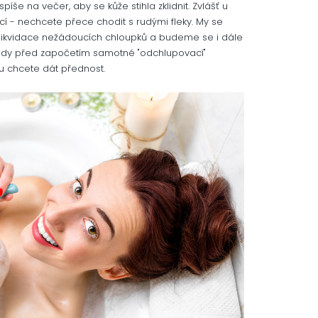
píše na večer, aby se kůže stihla zklidnit. Zvlášť u
ucí - nechcete přece chodit s rudými fleky. My se
 likvidace nežádoucích chloupků a budeme se i dále
 Tedy před započetím samotné "odchlupovací"
 chcete dát přednost.