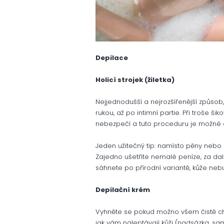
Depilace
Holicí strojek (žiletka)
Nejjednodušší a nejrozšířenější způsob,
rukou, až po intimní partie. Při troše 
nebezpečí a tuto proceduru je možné 
Jeden užitečný tip: namísto pěny nebo
Zajedno ušetříte nemalé peníze, za dal
sáhnete po přírodní variantě, kůže neb
Depilační krém
Vyhněte se pokud možno všem čistě che
jak vám naleptávají kůži (nadsázka, sa