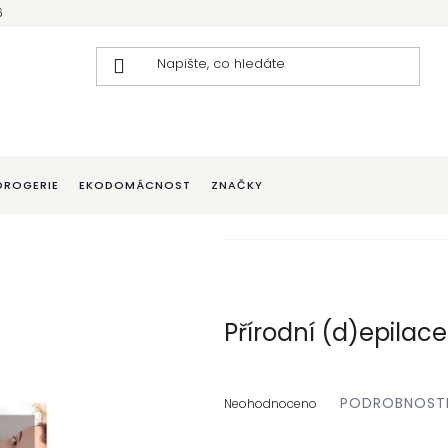
6
DROGERIE
EKODOMÁCNOST
ZNAČKY
Přírodní (d)epilace
Průměrné
PODROBNOST
hodnocení
Neohodnoceno
produktu
je
0,0