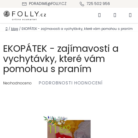
Přejít
PORADIME@FOLLY.CZ
725 502 956
na
Hledat
NÁKUPNÍ
obsah
KOŠÍK
Domů
/
blog
/
EKOPÁTEK - zajímavosti a vychytávky, které vám pomohou s praním
EKOPÁTEK - zajímavosti a
vychytávky, které vám
pomohou s praním
Průměrné
PODROBNOSTI HODNOCENÍ
hodnocení
Neohodnoceno
produktu
je
0,0
z 5
hvězdiček.