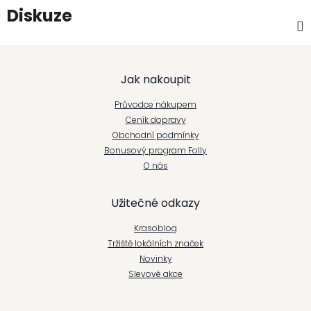
Diskuze
Z
Jak nakoupit
á
Průvodce nákupem
p
Ceník dopravy
Obchodní podmínky
a
Bonusový program Folly
t
O nás
í
Užitečné odkazy
Krasoblog
Tržiště lokálních značek
Novinky
Slevové akce