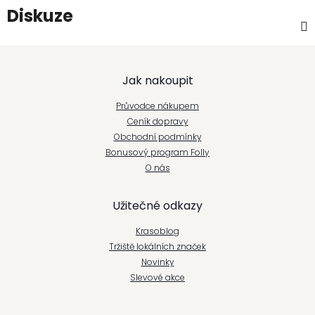
Diskuze
Z
Jak nakoupit
á
Průvodce nákupem
p
Ceník dopravy
Obchodní podmínky
a
Bonusový program Folly
t
O nás
í
Užitečné odkazy
Krasoblog
Tržiště lokálních značek
Novinky
Slevové akce