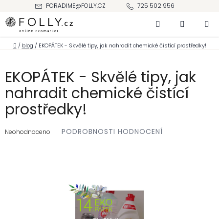
Přejít
PORADIME@FOLLY.CZ
725 502 956
na
Hledat
NÁKUPNÍ
obsah
KOŠÍK
Domů
/
blog
/
EKOPÁTEK - Skvělé tipy, jak nahradit chemické čistící prostředky!
EKOPÁTEK - Skvělé tipy, jak
nahradit chemické čistící
prostředky!
Průměrné
PODROBNOSTI HODNOCENÍ
hodnocení
Neohodnoceno
produktu
je
0,0
z 5
hvězdiček.