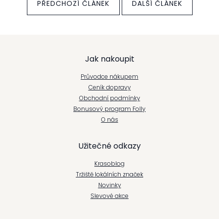
PŘEDCHOZÍ ČLÁNEK
DALŠÍ ČLÁNEK
Z
Jak nakoupit
á
Průvodce nákupem
p
Ceník dopravy
Obchodní podmínky
a
Bonusový program Folly
t
O nás
í
Užitečné odkazy
Krasoblog
Tržiště lokálních značek
Novinky
Slevové akce