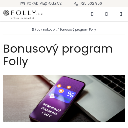
Přejít
PORADIME@FOLLY.CZ
725 502 956
na
Hledat
NÁKUPNÍ
obsah
KOŠÍK
Domů
/
Jak nakoupit
/
Bonusový program Folly
Bonusový program
Folly