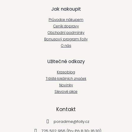
Z
Jak nakoupit
á
Průvodce nákupem
p
Ceník dopravy
Obchodní podmínky
a
Bonusový program Folly
t
O nás
í
Užitečné odkazy
Krasoblog
Tržiště lokálních značek
Novinky
Slevové akce
Kontakt
poradime
@
folly.cz
725 502 956 (Po-Pá 8:30-16:30)