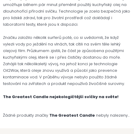
umožňuje během pár minut přeměnit použitý kuchyňský olej na
dlouhohořící přírodní svíčku. Technologie je zcela bezpečná jako
pro lidské zdraví, tak pro životní prostředí což dokládají i
laboratorní testy, které jsou k dispozici.
Značku založilo několik surferů poté, co si uvědomili, že když
vylezli vody po ježdění na vlnách, tak cítili na svém těle lehký
olejový film. Průzkumem zjistili, že část je způsobena použitými
kuchyňskými oleji, které se i přes čističky dostanou do moře.
Zahájili tak několikaletý vývoj, na jehož konci je technologie
Oil2Wax, která oleje znovu využívá a působí jako prevence
kontaminace vod. V průběhu vývoje nebylo použito žádné
testování na zvířatech a produkt nepoužívá živočišné suroviny.
The Greatest Candle nejekologičtější svíčky na světe!
Žádné produkty značky
The Greatest Candle
nebyly nalezeny...