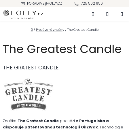
Přejít
PORADIME@FOLLY.CZ
725 502 956
na
Hledat
NÁKUPNÍ
obsah
KOŠÍK
Domů
/
Prodávané značky
/
The Greatest Candle
The Greatest Candle
THE GRATEST CANDLE
Značka
The Gratest Candle
pochází
z Portugalska a
disponuje patentovanou technologií Oil2Wax
. Technologie