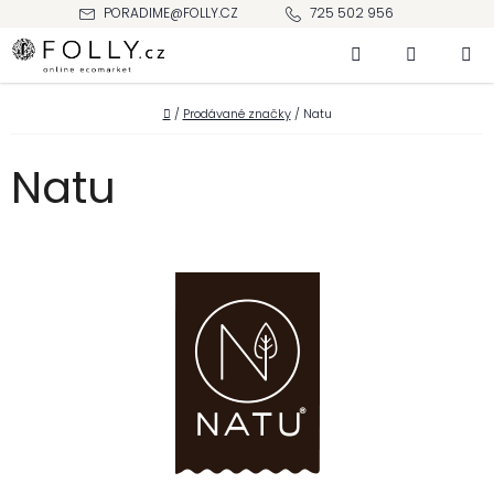
Přejít
PORADIME@FOLLY.CZ
725 502 956
na
Hledat
NÁKUPNÍ
obsah
KOŠÍK
Domů
/
Prodávané značky
/
Natu
Natu