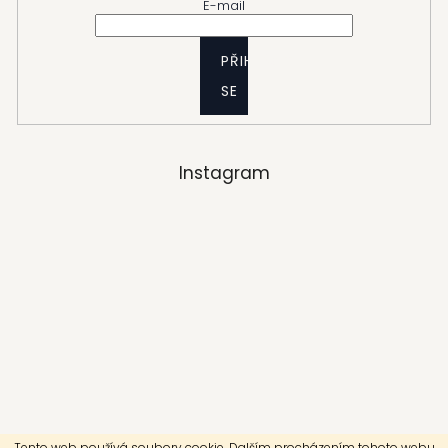
E-mail
PŘIHLÁSIT
SE
Instagram
Tento web používá soubory cookie. Dalším procházením tohoto webu