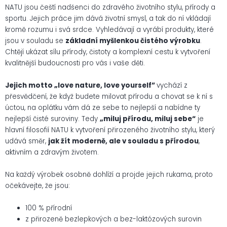
NATU jsou čeští nadšenci do zdravého životního stylu, přírody a
sportu. Jejich práce jim dává životní smysl, a tak do ní vkládají
kromě rozumu i svá srdce. Vyhledávají a vyrábí produkty, které
jsou v souladu se
základní myšlenkou čistého výrobku
.
Chtějí ukázat sílu přírody, čistoty a komplexní cestu k vytvoření
kvalitnější budoucnosti pro vás i vaše děti.
Jejich motto „love nature, love yourself”
vychází z
přesvědčení, že když budete milovat přírodu a chovat se k ní s
úctou, na oplátku vám dá ze sebe to nejlepší a nabídne ty
nejlepší čisté suroviny. Tedy
„miluj přírodu, miluj sebe“
je
hlavní filosofií NATU k vytvoření přirozeného životního stylu, který
udává směr,
jak žít moderně, ale v souladu s přírodou
,
aktivním a zdravým životem.
Na každý výrobek osobně dohlíží a projde jejich rukama, proto
očekávejte, že jsou:
100 % přírodní
z přirozeně bezlepkových a bez-laktózových surovin