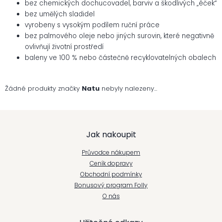
bez chemických dochucovadel, barviv a škodlivých „éček“
bez umělých sladidel
vyrobeny s vysokým podílem ruční práce
bez palmového oleje nebo jiných surovin, které negativně
ovlivňují životní prostředí
baleny ve 100 % nebo částečně recyklovatelných obalech
Žádné produkty značky
Natu
nebyly nalezeny...
Z
Jak nakoupit
á
Průvodce nákupem
p
Ceník dopravy
Obchodní podmínky
a
Bonusový program Folly
t
O nás
í