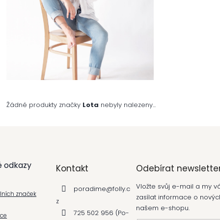
Žádné produkty značky
Lota
nebyly nalezeny...
é odkazy
Kontakt
Odebírat newslette
Vložte svůj e-mail a my
poradime
@
folly.c
álních značek
zasílat informace o nový
z
našem e-shopu.
725 502 956 (Po-
kce