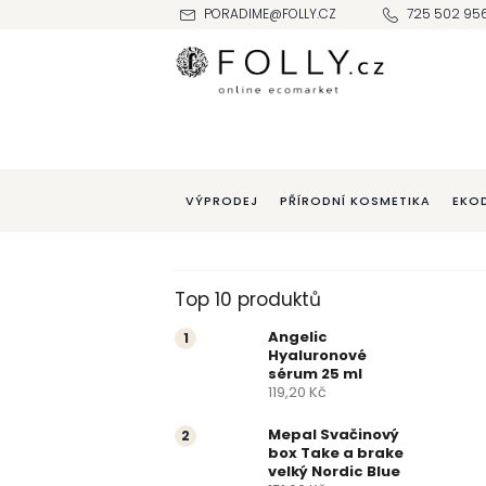
Přejít
PORADIME@FOLLY.CZ
725 502 95
na
obsah
VÝPRODEJ
PŘÍRODNÍ KOSMETIKA
EKO
P
Top 10 produktů
o
Angelic
Hyaluronové
s
sérum 25 ml
119,20 Kč
t
Mepal Svačinový
box Take a brake
r
velký Nordic Blue