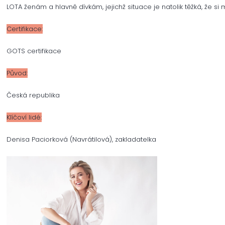
LOTA ženám a hlavně dívkám, jejichž situace je natolik těžká, že 
Certifikace:
GOTS certifikace
Původ:
Česká republika
Klíčoví lidé:
Denisa Paciorková (Navrátilová), zakladatelka