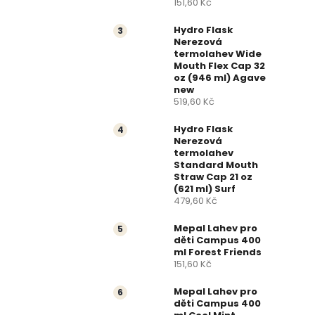
151,60 Kč
a
Hydro Flask
n
Nerezová
termolahev Wide
Mouth Flex Cap 32
n
oz (946 ml) Agave
new
í
519,60 Kč
p
Hydro Flask
Nerezová
termolahev
a
Standard Mouth
Straw Cap 21 oz
n
(621 ml) Surf
479,60 Kč
e
Mepal Lahev pro
děti Campus 400
l
ml Forest Friends
151,60 Kč
Mepal Lahev pro
děti Campus 400