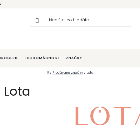
6
DROGERIE
EKODOMÁCNOST
ZNAČKY
Domů
/
Prodávané značky
/
Lota
Lota