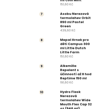
ml Cool Mint
151,60 Kč
Asobu Nerezová
termolahev Orbit
890 ml Pastel
Green
439,60 Kč
Mepal Hrnek pro
děti Campus 300
ml Little Dutch
Little Farm
151,60 Kč
Alkemilla
Repelent s
účinností až 8 hod
Reptime 150 ml
191,60 Kč
Hydro Flask
Nerezová
termolahev Wide
Mouth Flex Cap 32
oz (946 ml)