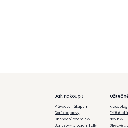
Z
á
Jak nakoupit
Užitečn
p
Průvodce nákupem
Krasoblog
a
Ceník dopravy
Tržiště lok
Obchodní podmínky
Novinky
t
Bonusový program Folly
Slevové a