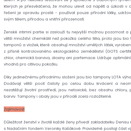
kterých je přesvědčena, že mohou ulevit od napětí a úzkosti v 
řešení je opravdu prosté - používat pouze přírodní látky, udržov
svým tělem, přírodou a vnitřní přirozeností.
Ženské intimní partie si zaslouží tu nejvyšší možnou pozornost a
větší množství chemikálií než pokožka celého těla, proto jsou bi
tamponů a vložek, které obsahují množství umělých látek, vyrobeny
z přísně kontrolovaného ekologického zemědělství (GOTS certi
chlor, chemická barviva, dioxiny ani parfemace. Udržuje optimální
vhodná pro citlivou pokožku.
Díky jedinečnému přírodnímu složení jsou bio tampony LOTA výho
Dodávají větší pocit čistoty po celou dobu krvácení a neome
nezatěžují životní prostředí, jsou netoxické, bez obsahu chloru, 
barviv. Tampony i obaly jsou v přírodě zcela rozložitelné.
Zajímavost
Důležitost ženství v životě každé ženy přivedl zakladatelku Denis
s Nadačním fondem Veroniky Kašákové. Pravidelně posílají část v