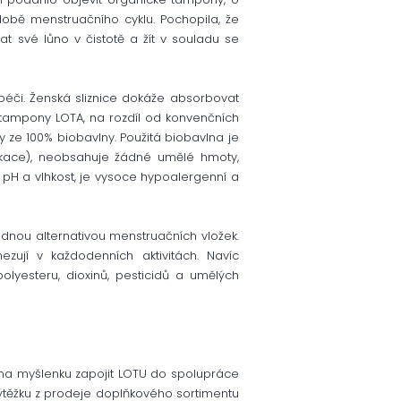
době menstruačního cyklu. Pochopila, že
at své lůno v čistotě a žít v souladu se
 péči. Ženská sliznice dokáže absorbovat
o tampony LOTA, na rozdíl od konvenčních
 ze 100% biobavlny. Použitá biobavlna je
fikace), neobsahuje žádné umělé hmoty,
 pH a vlhkost, je vysoce hypoalergenní a
dnou alternativou menstruačních vložek.
zují v každodenních aktivitách. Navíc
polyesteru, dioxinů, pesticidů a umělých
u na myšlenku zapojit LOTU do spolupráce
ýtěžku z prodeje doplňkového sortimentu