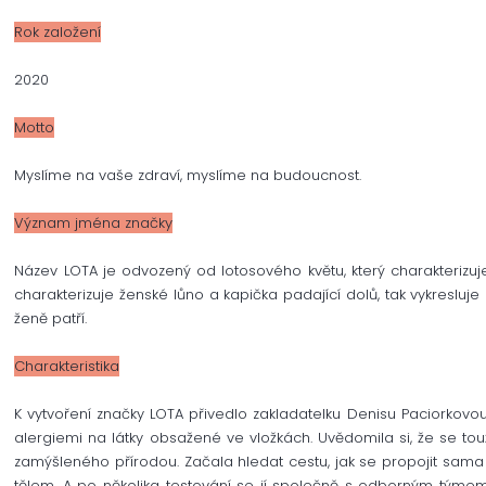
Rok založení
2020
Motto
Myslíme na vaše zdraví, myslíme na budoucnost.
Význam jména značky
Název LOTA je odvozený od lotosového květu, který charakterizuje
charakterizuje ženské lůno a kapička padající dolů, tak vykresluje
ženě patří.
Charakteristika
K vytvoření značky LOTA přivedlo zakladatelku Denisu Paciorkovou 
alergiemi na látky obsažené ve vložkách. Uvědomila si, že se tou
zamýšleného přírodou. Začala hledat cestu, jak se propojit sama
tělem. A po několika testování se jí společně s odborným týme