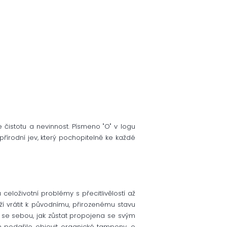
 čistotu a nevinnost. Písmeno "O" v logu
 přírodní jev, který pochopitelně ke každé
celoživotní problémy s přecitlivělostí až
ží vrátit k původnímu, přirozenému stavu
 se sebou, jak zůstat propojena se svým
m podařilo objevit organické tampony, o