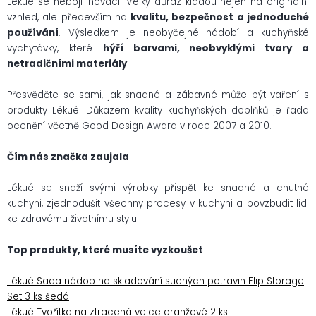
Lékué se nebojí inovací. Velký důraz kladou nejen na originální
vzhled, ale především na
kvalitu, bezpečnost a jednoduché
používání
. Výsledkem je neobyčejné nádobí a kuchyňské
vychytávky, které
hýří barvami, neobvyklými tvary a
netradičními materiály
.
Přesvědčte se sami, jak snadné a zábavné může být vaření s
produkty Lékué! Důkazem kvality kuchyňských doplňků je řada
ocenění včetně Good Design Award v roce 2007 a 2010.
Čím nás značka zaujala
Lékué se snaží svými výrobky přispět ke snadné a chutné
kuchyni, zjednodušit všechny procesy v kuchyni a povzbudit lidi
ke zdravému životnímu stylu.
Top produkty, které musíte vyzkoušet
Lékué Sada nádob na skladování suchých potravin Flip Storage
Set 3 ks šedá
Lékué Tvořítka na ztracená vejce oranžové 2 ks