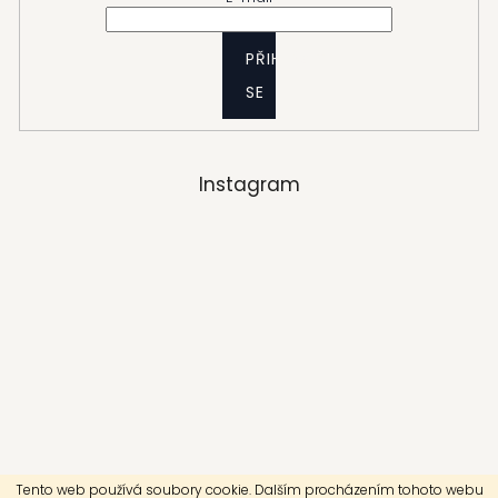
PŘIHLÁSIT
SE
Instagram
Tento web používá soubory cookie. Dalším procházením tohoto webu
Sledovat na Instagramu