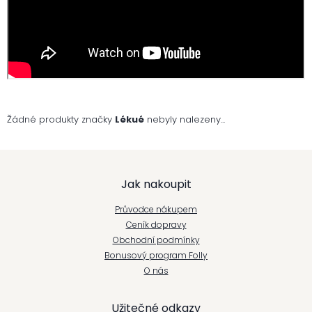
Žádné produkty značky
Lékué
nebyly nalezeny...
Z
Jak nakoupit
á
Průvodce nákupem
p
Ceník dopravy
Obchodní podmínky
a
Bonusový program Folly
t
O nás
í
Užitečné odkazy