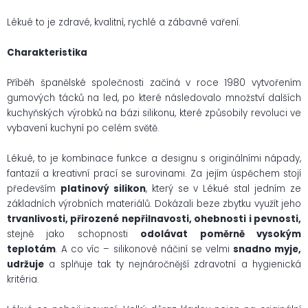
Lékué to je zdravé, kvalitní, rychlé a zábavné vaření.
Charakteristika
Příběh španělské společnosti začíná v roce 1980 vytvořením
gumových tácků na led, po které následovalo množství dalších
kuchyňských výrobků na bázi silikonu, které způsobily revoluci ve
vybavení kuchyní po celém světě.
Lékué, to je kombinace funkce a designu s originálními nápady,
fantazií a kreativní prací se surovinami. Za jejím úspěchem stojí
především
platinový silikon
, který se v Lékué stal jedním ze
základních výrobních materiálů. Dokázali beze zbytku využít jeho
trvanlivosti, přirozené nepřilnavosti, ohebnosti i pevnosti,
stejně jako schopnosti
odolávat poměrně vysokým
teplotám
. A co víc – silikonové náčiní se velmi
snadno myje,
udržuje
a splňuje tak ty nejnáročnější zdravotní a hygienická
kritéria.