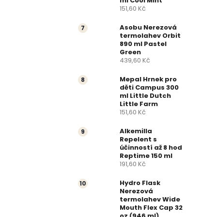
ml Cool Mint
151,60 Kč
Asobu Nerezová
termolahev Orbit
890 ml Pastel
Green
439,60 Kč
Mepal Hrnek pro
děti Campus 300
ml Little Dutch
Little Farm
151,60 Kč
Alkemilla
Repelent s
účinností až 8 hod
Reptime 150 ml
191,60 Kč
Hydro Flask
Nerezová
termolahev Wide
Mouth Flex Cap 32
oz (946 ml)