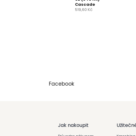
Cascade
519,60 Kč
Facebook
Z
á
Jak nakoupit
Užitečn
p