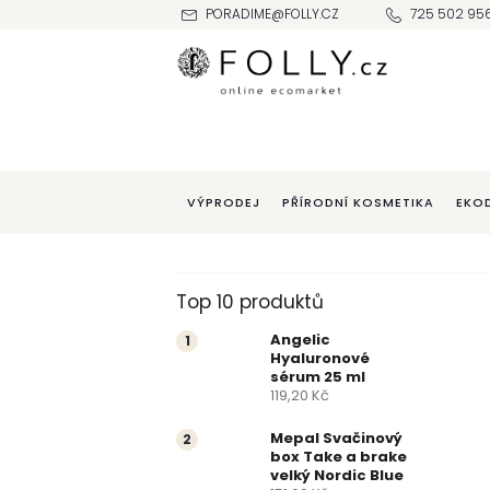
Přejít
PORADIME@FOLLY.CZ
725 502 95
na
obsah
VÝPRODEJ
PŘÍRODNÍ KOSMETIKA
EKO
P
Top 10 produktů
o
Angelic
Hyaluronové
s
sérum 25 ml
119,20 Kč
t
Mepal Svačinový
box Take a brake
r
velký Nordic Blue