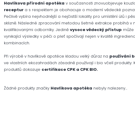
Havlíkova přírodní apotéka
v současnosti znovuobjevuje kouzl
receptur
a s respektem je obohacuje o moderní vědecké poznatk
Pečlivě vybíra nejvhodnější a nejčistší lokality pro umístění úlů i pě
sklizně. Následné zpracování metodou šetrné extrakce probíhá v
kvalifikovanými odborníky. Jedině
vysoce vědecký přístup
může z
vynikající výsledky v péči o pleť spočívají nejen v kvalitě ingredie
kombinacích.
Při výrobě v havlíkově apotéce kladou velký důraz na
používání b
ve vlastních ekozahradách zásadně používají i bio včelí produkty. 
produktů dokazuje
certifikace CPK a CPK BIO.
Žádné produkty značky
Havlíkova apotéka
nebyly nalezeny...