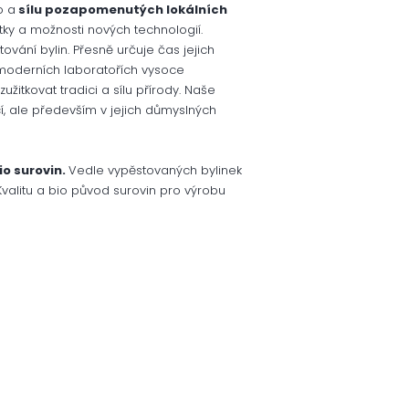
o a
sílu pozapomenutých lokálních
y a možnosti nových technologií.
stování bylin. Přesně určuje čas jejich
 moderních laboratořích vysoce
užitkovat tradici a sílu přírody. Naše
ncí, ale především v jejich důmyslných
io surovin.
Vedle vypěstovaných bylinek
Kvalitu a bio původ surovin pro výrobu