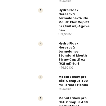
151,60 Kč
a
Hydro Flask
n
Nerezová
termolahev Wide
Mouth Flex Cap 32
n
oz (946 ml) Agave
new
í
519,60 Kč
p
Hydro Flask
Nerezová
termolahev
a
Standard Mouth
Straw Cap 21 oz
n
(621 ml) Surf
479,60 Kč
e
Mepal Lahev pro
děti Campus 400
l
ml Forest Friends
151,60 Kč
Mepal Lahev pro
děti Campus 400