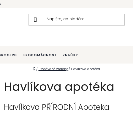
6
DROGERIE
EKODOMÁCNOST
ZNAČKY
Domů
/
Prodávané značky
/
Havlíkova apotéka
Havlíkova apotéka
HavlÍkova PŘÍRODNÍ Apoteka