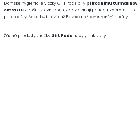
Dámské hygienické vložky GIFT Pads díky
přírodnímu turmalíno
extraktu
zlepšují krevní oběh, zpravidelňují periodu, zabraňují inf
pH pokožky. Absorbují navíc až 5x více než konkurenční značky.
Žádné produkty značky
Gift Pads
nebyly nalezeny...