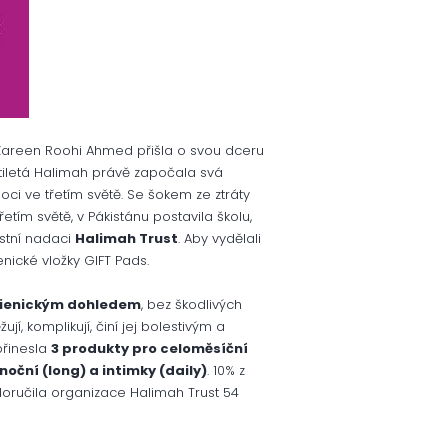
a Zareen Roohi Ahmed přišla o svou dceru
tiletá Halimah právě započala svá
ci ve třetím světě. Se šokem ze ztráty
ím světě, v Pákistánu postavila školu,
astní nadaci
Halimah Trust
. Aby vydělali
enické vložky GIFT Pads.
ygienickým dohledem
, bez škodlivých
ují, komplikují, činí jej bolestivým a
přinesla
3 produkty pro celoměsíční
noční (long) a intimky (daily)
. 10% z
doručila organizace Halimah Trust 54