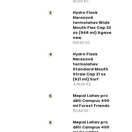
151,60 Kč
a
Hydro Flask
n
Nerezová
termolahev Wide
Mouth Flex Cap 32
n
oz (946 ml) Agave
new
í
519,60 Kč
p
Hydro Flask
Nerezová
termolahev
a
Standard Mouth
Straw Cap 21 oz
n
(621 ml) Surf
479,60 Kč
e
Mepal Lahev pro
děti Campus 400
l
ml Forest Friends
151,60 Kč
Mepal Lahev pro
děti Campus 400