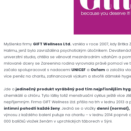
Myšlenka firmy
GIFT Wellness Ltd.
vznikla v roce 2007, kdy Britk
Halimu, jenž byla zavražděna psychotickým útočníkem. Devatenác
univerzitní studia, chtěla se věnovat mezinárodním vztahům a pomo
milované dcery se Zareenina rodina vyrovnala právě pomocí ve třet
začala spolupracovat s nadacemi
UNICEF
a
Oxfam
a založila vl
více peněz na charitu, zafinancovali výzkum a stvořili dámské hygi
Jde o
jedinečný produkt vyráběný pod tím nejpřísnějším h
chemikálií a chlóru. Tyto látky totiž menstruační cyklus ještě více ztěž
nepříjemným. Firma GIFT Wellness Ltd. přišla na trh v lednu 2013 a 
intimní pohodlí každé ženy
. Jedná se o vložky
denní (normal), 
výnosu z každého balení putuje na charitu – v lednu 2014 poprvé 
000 balíčků vložek ženám v uprchlických táborech v Sýrii.