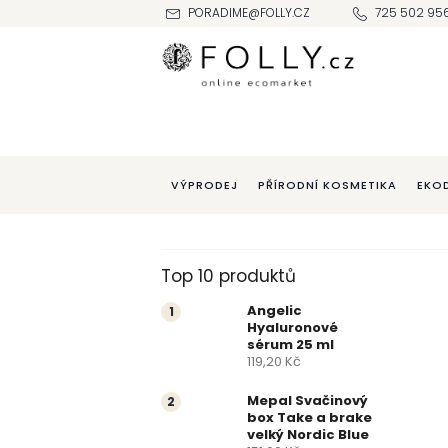
Přejít
PORADIME@FOLLY.CZ
725 502 95
na
obsah
VÝPRODEJ
PŘÍRODNÍ KOSMETIKA
EKO
P
Top 10 produktů
o
Angelic
Hyaluronové
s
sérum 25 ml
119,20 Kč
t
Mepal Svačinový
box Take a brake
r
velký Nordic Blue