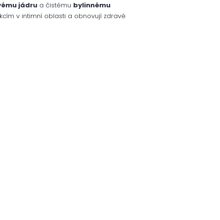
vému jádru
a čistému
bylinnému
ekcím v intimní oblasti a obnovují zdravé