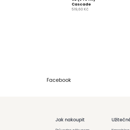
Cascade
519,60 Kč
Facebook
Z
á
Jak nakoupit
Užitečn
p