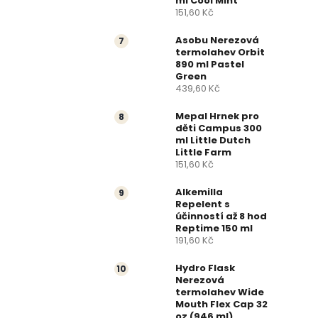
ml Cool Mint
151,60 Kč
Asobu Nerezová
termolahev Orbit
890 ml Pastel
Green
439,60 Kč
Mepal Hrnek pro
děti Campus 300
ml Little Dutch
Little Farm
151,60 Kč
Alkemilla
Repelent s
účinností až 8 hod
Reptime 150 ml
191,60 Kč
Hydro Flask
Nerezová
termolahev Wide
Mouth Flex Cap 32
oz (946 ml)