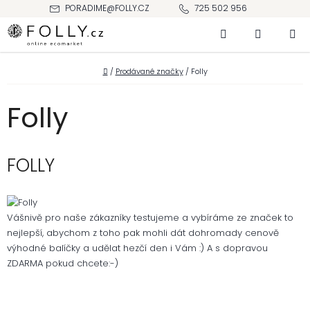
Přejít
PORADIME@FOLLY.CZ
725 502 956
na
Hledat
NÁKUPNÍ
obsah
KOŠÍK
Domů
/
Prodávané značky
/
Folly
Folly
FOLLY
Vášnivě pro naše zákazníky testujeme a vybíráme ze značek to
nejlepší, abychom z toho pak mohli dát dohromady cenově
výhodné balíčky a udělat hezčí den i Vám :) A s dopravou
ZDARMA pokud chcete:-)