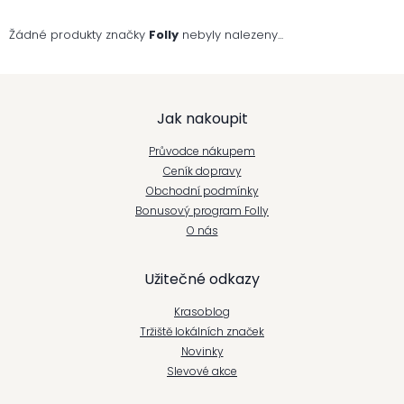
Žádné produkty značky
Folly
nebyly nalezeny...
Z
Jak nakoupit
á
Průvodce nákupem
p
Ceník dopravy
Obchodní podmínky
a
Bonusový program Folly
t
O nás
í
Užitečné odkazy
Krasoblog
Tržiště lokálních značek
Novinky
Slevové akce