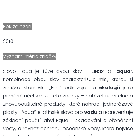
Rok založení
2010
Význam jména značky
Slovo Equa je fúze dvou slov – „
eco
“ a „
aqua
“.
Kombinace obou slov charakterizuje misi, kterou si
značka stanovila. „Eco“ odkazuje na
ekologii
jako
primární účel vzniku této značky – nabízet udržitelné a
znovupoužitelné produkty, které nahradí jednorázové
plasty. „Aqua“ je latinské slovo pro
vodu
a reprezentuje
základní použití lahví Equa – skladování a přenášení
vody, a rovněž ochranu oceánské vody, která nejvíce