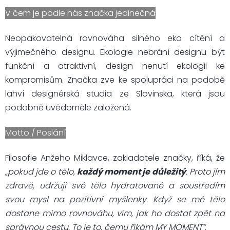
V čem je podle nás značka jedinečná
Neopakovatelná rovnováha silného eko cítění a
výjimečného designu. Ekologie nebrání designu být
funkční a atraktivní, design nenutí ekologii ke
kompromisům. Značka zve ke spolupráci na podobě
lahví designérská studia ze Slovinska, která jsou
podobně uvědoměle založená.
Motto / Poslání
Filosofie Anžeho Miklavce, zakladatele značky, říká, že
„pokud jde o tělo,
každý moment je důležitý
. Proto jím
zdravě, udržuji své tělo hydratované a soustředím
svou mysl na pozitivní myšlenky. Když se mé tělo
dostane mimo rovnováhu, vím, jak ho dostat zpět na
správnou cestu. To je to, čemu říkám MY MOMENT“
.