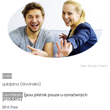
(foto: Damjan Žibert)
Sídlo
Ljubljana (Slovinsko)
Certifikáty
(jsou platné pouze u označených
produktů)
BPA free