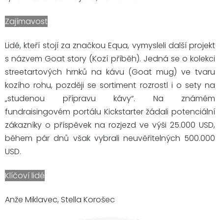
Zajímavost
Lidé, kteří stojí za značkou Equa, vymysleli další projekt
s názvem Goat story (Kozí příběh). Jedná se o kolekci
streetartových hrnků na kávu (Goat mug) ve tvaru
kozího rohu, později se sortiment rozrostl i o sety na
„studenou přípravu kávy“. Na známém
fundraisingovém portálu Kickstarter žádali potenciální
zákazníky o příspěvek na rozjezd ve výši 25.000 USD,
během pár dnů však vybrali neuvěřitelných 500.000
USD.
Klíčoví lidé
Anže Miklavec, Stella Korošec