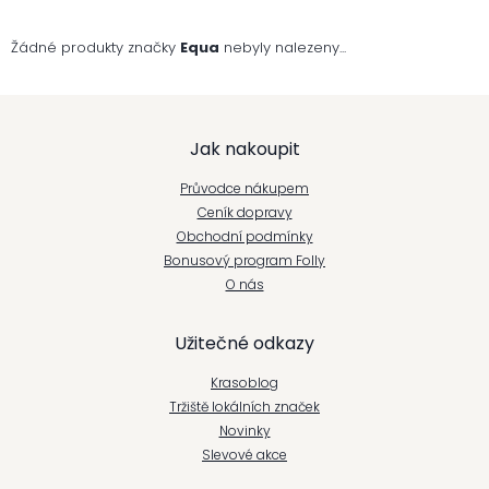
Žádné produkty značky
Equa
nebyly nalezeny...
Z
Jak nakoupit
á
Průvodce nákupem
p
Ceník dopravy
Obchodní podmínky
a
Bonusový program Folly
t
O nás
í
Užitečné odkazy
Krasoblog
Tržiště lokálních značek
Novinky
Slevové akce