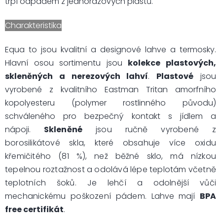
trpí odpadem z jednorázových plastů.
Charakteristika
Equa to jsou kvalitní a designové lahve a termosky.
Hlavní osou sortimentu jsou
kolekce plastových,
skleněných a nerezových lahví
.
Plastové
jsou
vyrobené z kvalitního Eastman Tritan amorfního
kopolyesteru (polymer rostlinného původu)
schváleného pro bezpečný kontakt s jídlem a
nápoji.
Skleněné
jsou ručně vyrobené z
borosilikátové skla, které obsahuje více oxidu
křemičitého (81 %), než běžné sklo, má nízkou
tepelnou roztažnost a odolává lépe teplotám včetně
teplotních šoků. Je lehčí a odolnější vůči
mechanickému poškození pádem.
Lahve mají
BPA
free certifikát
.