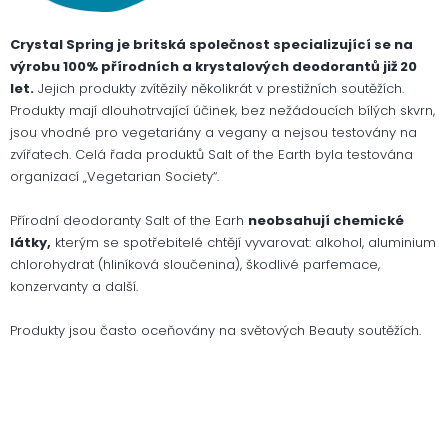
Crystal Spring je britská společnost specializující se na
výrobu 100% přírodních a krystalových deodorantů již 20
let.
Jejich produkty zvítězily několikrát v prestižních soutěžích.
Produkty mají dlouhotrvající účinek, bez nežádoucích bílých skvrn,
jsou vhodné pro vegetariány a vegany a nejsou testovány na
zvířatech. Celá řada produktů Salt of the Earth byla testována
organizací „Vegetarian Society“.
Přírodní deodoranty Salt of the Earh
neobsahují chemické
látky,
kterým se spotřebitelé chtějí vyvarovat: alkohol, aluminium
chlorohydrat (hliníková sloučenina), škodlivé parfemace,
konzervanty a další.
Produkty jsou často oceňovány na světových Beauty soutěžích.