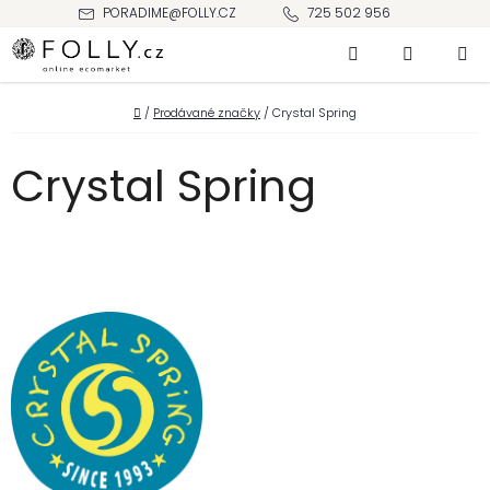
Přejít
PORADIME@FOLLY.CZ
725 502 956
na
Hledat
NÁKUPNÍ
obsah
KOŠÍK
Domů
/
Prodávané značky
/
Crystal Spring
Crystal Spring