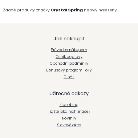
Žádné produkty značky
Crystal Spring
nebyly nalezeny...
Z
Jak nakoupit
á
Průvodce nákupem
p
Ceník dopravy
Obchodní podmínky
a
Bonusový program Folly
t
O nás
í
Užitečné odkazy
Krasoblog
Tržiště lokálních značek
Novinky
Slevové akce