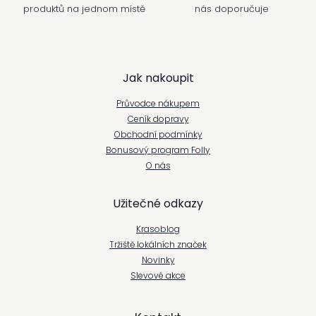
produktů na jednom místě
nás doporučuje
Z
Jak nakoupit
á
Průvodce nákupem
p
Ceník dopravy
Obchodní podmínky
a
Bonusový program Folly
t
O nás
í
Užitečné odkazy
Krasoblog
Tržiště lokálních značek
Novinky
Slevové akce