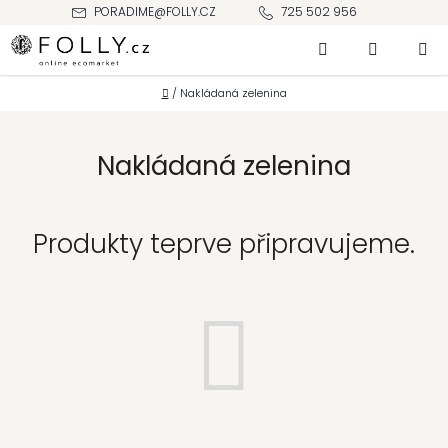
Přejít
PORADIME@FOLLY.CZ
725 502 956
na
Hledat
NÁKUPNÍ
obsah
KOŠÍK
Domů
/
Nakládaná zelenina
Nakládaná zelenina
Produkty teprve připravujeme.