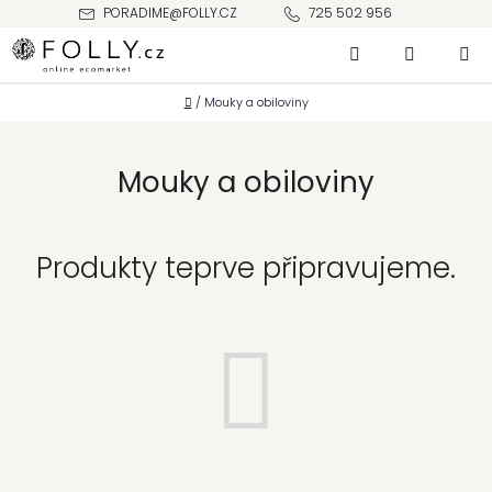
Přejít
PORADIME@FOLLY.CZ
725 502 956
na
Hledat
NÁKUPNÍ
obsah
KOŠÍK
Domů
/
Mouky a obiloviny
Mouky a obiloviny
Produkty teprve připravujeme.