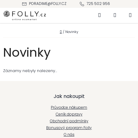
Přejít
PORADIME@FOLLY.CZ
725 502 956
na
Hledat
NÁKUPNÍ
obsah
KOŠÍK
Domů
/
Novinky
Novinky
Záznamy nebyly nalezeny...
Z
Jak nakoupit
á
Průvodce nákupem
p
Ceník dopravy
Obchodní podmínky
a
Bonusový program Folly
t
O nás