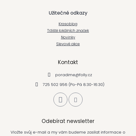
í
Užitečné odkazy
Krasoblog
Tržiště lokálních značek
Novinky
Slevové akce
Kontakt
poradime
@
folly.cz
725 502 956 (Po-Pá 8:30-16:30)
Odebírat newsletter
Vložte svůj e-mail a my vám budeme zasílat informace o