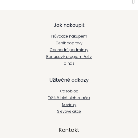
Z
Jak nakoupit
á
Průvodce nákupem
p
Ceník dopravy
Obchodní podmínky
a
Bonusový program Folly
t
O nás
í
Užitečné odkazy
Krasoblog
Tržiště lokálních značek
Novinky
Slevové akce
Kontakt