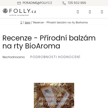
Přejít
PORADIME@FOLLY.CZ
725 502 956
na
Hledat
NÁKUPNÍ
obsah
KOŠÍK
Domů
/
blog
/
Recenze - Přírodní balzám na rty BioAroma
Recenze - Přírodní balzám
na rty BioAroma
Průměrné
PODROBNOSTI HODNOCENÍ
hodnocení
Neohodnoceno
produktu
je
0,0
z 5
hvězdiček.