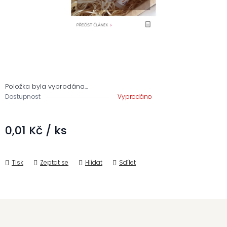
Položka byla vyprodána…
Dostupnost
Vyprodáno
0,01 Kč
/ ks
Měrná cena:
Tisk
Zeptat se
Hlídat
Sdílet