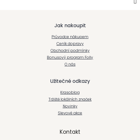
Z
Jak nakoupit
á
Průvodce nákupem
p
Ceník dopravy
Obchodní podmínky
a
Bonusový program Folly
t
O nás
í
Užitečné odkazy
Krasoblog
Tržiště lokálních značek
Novinky
Slevové akce
Kontakt