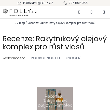
Přejít
PORADIME@FOLLY.CZ
725 502 956
na
Hledat
NÁKUPNÍ
obsah
KOŠÍK
Domů
/
blog
/
Recenze: Rakytníkový olejový komplex pro růst vlasů
Recenze: Rakytníkový olejový
komplex pro růst vlasů
Průměrné
PODROBNOSTI HODNOCENÍ
hodnocení
Neohodnoceno
produktu
je
0,0
z 5
hvězdiček.