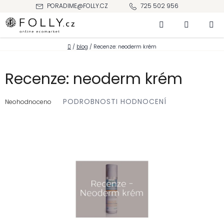
Přejít
PORADIME@FOLLY.CZ
725 502 956
na
Hledat
NÁKUPNÍ
obsah
KOŠÍK
Domů
/
blog
/
Recenze: neoderm krém
Recenze: neoderm krém
Průměrné
PODROBNOSTI HODNOCENÍ
hodnocení
Neohodnoceno
produktu
je
0,0
z 5
hvězdiček.