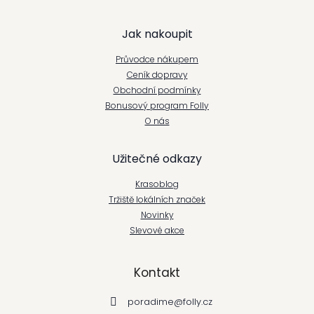
Z
Jak nakoupit
á
Průvodce nákupem
p
Ceník dopravy
Obchodní podmínky
a
Bonusový program Folly
t
O nás
í
Užitečné odkazy
Krasoblog
Tržiště lokálních značek
Novinky
Slevové akce
Kontakt
poradime
@
folly.cz