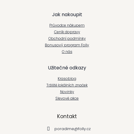
Z
Jak nakoupit
á
Průvodce nákupem
p
Ceník dopravy
Obchodní podmínky
a
Bonusový program Folly
t
O nás
í
Užitečné odkazy
Krasoblog
Tržiště lokálních značek
Novinky
Slevové akce
Kontakt
poradime
@
folly.cz