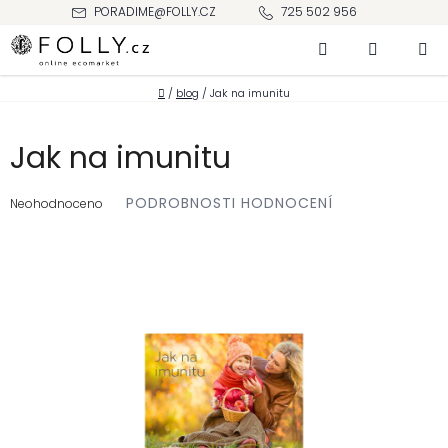
Přejít
PORADIME@FOLLY.CZ
725 502 956
na
Hledat
NÁKUPNÍ
obsah
KOŠÍK
Domů
/
blog
/
Jak na imunitu
Jak na imunitu
Průměrné
PODROBNOSTI HODNOCENÍ
hodnocení
Neohodnoceno
produktu
je
0,0
z 5
hvězdiček.